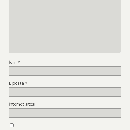
İsim
*
E-posta
*
İnternet sitesi