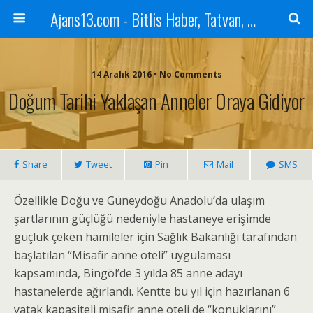
Ajans13.com - Bitlis Haber, Tatvan, Ahlat, Adilcevaz, Mutki, Hizan, Güroymak, Gazete, Ajans, 13, Haber
14 Aralık 2016 • No Comments
Doğum Tarihi Yaklaşan Anneler Oraya Gidiyor
Share
Tweet
Pin
Mail
SMS
Özellikle Doğu ve Güneydoğu Anadolu’da ulaşım
şartlarının güçlüğü nedeniyle hastaneye erişimde
güçlük çeken hamileler için Sağlık Bakanlığı tarafından
başlatılan “Misafir anne oteli” uygulaması
kapsamında, Bingöl’de 3 yılda 85 anne adayı
hastanelerde ağırlandı. Kentte bu yıl için hazırlanan 6
yatak kapasiteli misafir anne oteli de “konuklarını”