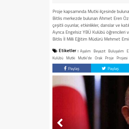
Proje kapsamında Mutki ilçesinde bulun
Bitlis merkezde bulunan Ahmet Eren Özel
çeşitli oyunlar, etkinlikler, danslar ve ka
Ayrıca Engelsiz YBÜ Kulübü öğrencileri 
Bitlis İl Milli Eğitim Müdürü Mehmet Em
Etiketler :
Aşalım
Beyazıt
Buluşalım
E
Kulübü
Mutki
Mutki'de
Orak
Proje
Projesi
Paylaş
Paylaş