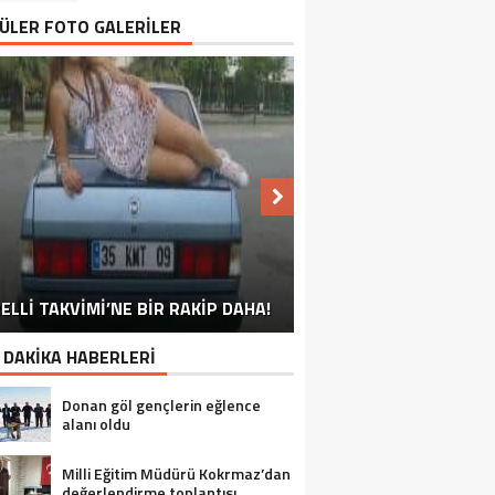
ÜLER FOTO GALERİLER
NU SÖYLEMEYEN ESNAF GÖRDÜNÜZ
ELLİ TAKVİMİ’NE BİR RAKİP DAHA!
EN İYİ ‘KURBAN BAYRAMI’ CAPSLERİ!
FOTOĞRAFLARLA GÜROYMAK
FOTOĞRAFLARLA ADILCEVAZ
FOTOĞRAFLARLA TATVAN
FOTOĞRAFLARLA BITLIS
FOTOĞRAFLARLA AHLAT
FOTOĞRAFLARLA MUTKI
FOTOĞRAFLARLA HIZAN
MÜ?
 DAKİKA HABERLERİ
Donan göl gençlerin eğlence
alanı oldu
Milli Eğitim Müdürü Kokrmaz’dan
değerlendirme toplantısı