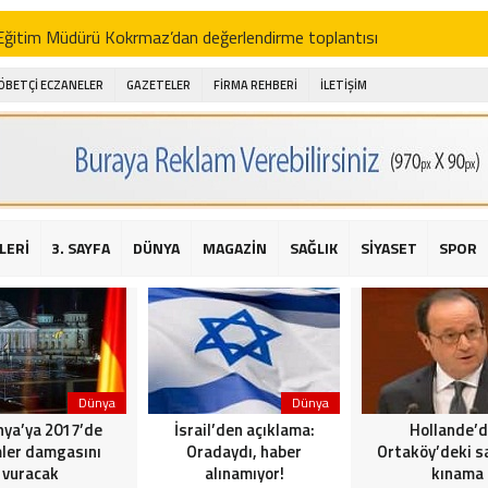
i Eğitim Müdürü Kokrmaz’dan değerlendirme toplantısı
akam Alibeyoğlu, Aile Destek Merkezini ziyaret etti
ÖBETÇİ ECZANELER
GAZETELER
FİRMA REHBERİ
İLETİŞİM
 ıhlamur piyasalarda
amış şehitleri için bayraklı kayak gösterileri düzenlenecek
 için yardım kermesi
O’dan 2016 yılı değerlendirmesi
LERİ
3. SAYFA
DÜNYA
MAGAZİN
SAĞLIK
SİYASET
SPOR
AKİKA! Sarıyer Çayırbaşı Cezayirli Hasan Paşa Camii’nde silahlı saldır
t Bahçeli’den Reina’ya düzenlenen terör saldırısına ilişkin açıklama
Dünya
Dünya
ya’ya 2017’de
İsrail’den açıklama:
Hollande’
ler damgasını
Oradaydı, haber
Ortaköy’deki sa
vuracak
alınamıyor!
kınama