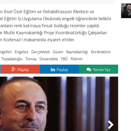
an Asel Özel Eğitim ve Rehabilitasyon Merkezi ve
 Eğitim İş Uygulama Okulunda engelli öğrencilerle birlikte
tılanların renk katmaya fırsat bulduğu resimler yapıldı.
ve Mutki Kaymakamlığı Proje Koordinatörlüğü Çalışanları
in Korkmaz’ı makamında ziyaret ettiler.
ngelleri
Engelsiz
Gerçekleşti
Güven
Kaymakamlığı
Kordinatorü
Topsakaloğlu
Tuncay
Üniversitesi
YBÜ
Yıldırım
Paylaş
Paylaş
Yorum Yaz