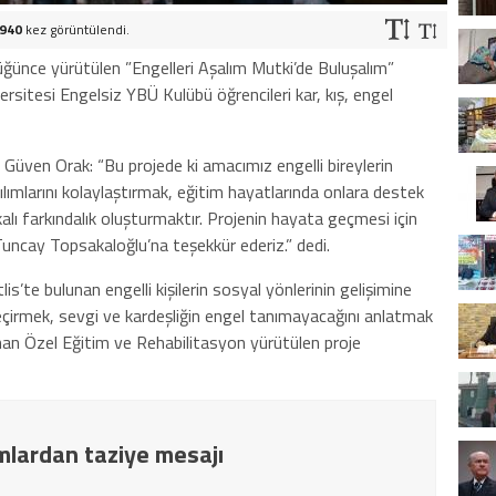
940
kez görüntülendi.
ğünce yürütülen ”Engelleri Aşalım Mutki’de Buluşalım”
rsitesi Engelsiz YBÜ Kulübü öğrencileri kar, kış, engel
üven Orak: “Bu projede ki amacımız engelli bireylerin
tılımlarını kolaylaştırmak, eğitim hayatlarında onlara destek
lı farkındalık oluşturmaktır. Projenin hayata geçmesi için
uncay Topsakaloğlu’na teşekkür ederiz.” dedi.
s’te bulunan engelli kişilerin sosyal yönlerinin gelişimine
eçirmek, sevgi ve kardeşliğin engel tanımayacağını anlatmak
an Özel Eğitim ve Rehabilitasyon yürütülen proje
lardan taziye mesajı