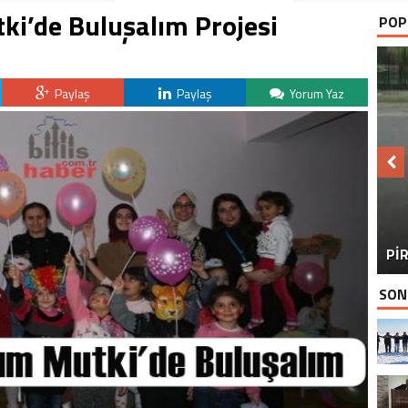
ki’de Buluşalım Projesi
POP
Paylaş
Paylaş
Yorum Yaz
BU
PİR
SON