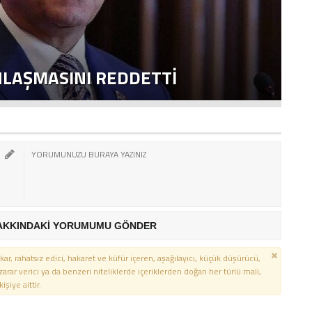
NLAŞMASINI REDDETTI
2
AKKINDAKİ YORUMUMU GÖNDER
kar, rahatsız edici, hakaret ve küfür içeren, aşağılayıcı, küçük düşürücü,
 zarar verici ya da benzeri niteliklerde içeriklerden doğan her türlü mali,
şiye aittir.