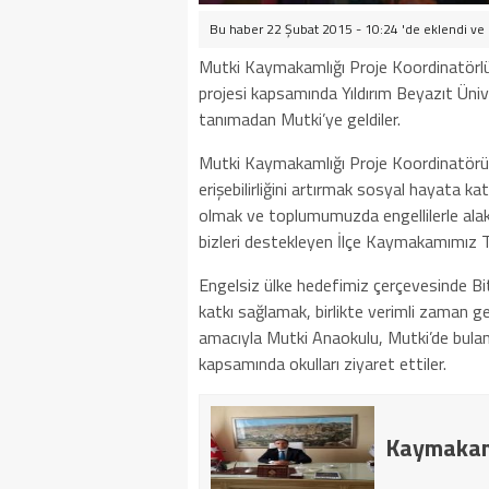
Bu haber 22 Şubat 2015 - 10:24 'de eklendi ve
Mutki Kaymakamlığı Proje Koordinatörlü
projesi kapsamında Yıldırım Beyazıt Ünive
tanımadan Mutki’ye geldiler.
Mutki Kaymakamlığı Proje Koordinatörü G
erişebilirliğini artırmak sosyal hayata ka
olmak ve toplumumuzda engellilerle alaka
bizleri destekleyen İlçe Kaymakamımız T
Engelsiz ülke hedefimiz çerçevesinde Bitli
katkı
sa
ğlamak, birlikte verimli zaman g
amacıyla Mutki Anaokulu, Mutki’de bulan
kapsamında okulları ziyaret ettiler.
Kaymakam