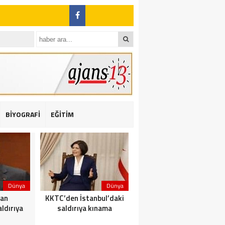
BİYOGRAFİ
EĞİTİM
ı: 2 yaralı
Dünya
Dünya
Dünya
dan
KKTC’den İstanbul’daki
Yolcu taşıyan teknede
ldırıya
saldırıya kınama
yangın çıktı: 23 ölü