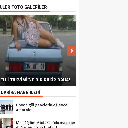
ÜLER FOTO GALERİLER
NU SÖYLEMEYEN ESNAF GÖRDÜNÜZ
ELLİ TAKVİMİ’NE BİR RAKİP DAHA!
EN İYİ ‘KURBAN BAYRAMI’ CAPSLERİ!
FOTOĞRAFLARLA GÜROYMAK
FOTOĞRAFLARLA ADILCEVAZ
FOTOĞRAFLARLA TATVAN
FOTOĞRAFLARLA BITLIS
FOTOĞRAFLARLA AHLAT
FOTOĞRAFLARLA MUTKI
FOTOĞRAFLARLA HIZAN
MÜ?
 DAKİKA HABERLERİ
Donan göl gençlerin eğlence
alanı oldu
Milli Eğitim Müdürü Kokrmaz’dan
değerlendirme toplantısı