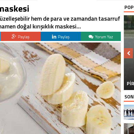
 maskesi
POP
güzelleşebilir hem de para ve zamandan tasarruf
tamamen doğal kırışıklık maskesi…
Paylaş
Paylaş
Yorum Yaz
BU
PİR
SON