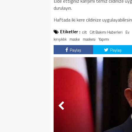
Elde ettiğiniz karışımı temiz cildinize u
durulayın.
Haftada iki kere cildinize uygulayabilirsin
Etiketler :
cilt
Cilt Bakımı Haberleri
Ev
kırışıklık
maske
maskesi
Yapımı
Paylaş
Paylaş