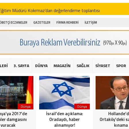
i Eğitim Müdürü Kokrmaz’dan değerlendirme toplantısı
akam Alibeyoğlu, Aile Destek Merkezini ziyaret etti
ÖBETÇİ ECZANELER
GAZETELER
FİRMA REHBERİ
İLETİŞİM
 ıhlamur piyasalarda
amış şehitleri için bayraklı kayak gösterileri düzenlenecek
 için yardım kermesi
O’dan 2016 yılı değerlendirmesi
LERİ
3. SAYFA
DÜNYA
MAGAZİN
SAĞLIK
SİYASET
SPOR
AKİKA! Sarıyer Çayırbaşı Cezayirli Hasan Paşa Camii’nde silahlı saldır
t Bahçeli’den Reina’ya düzenlenen terör saldırısına ilişkin açıklama
Dünya
Dünya
ya’ya 2017’de
İsrail’den açıklama:
Hollande’
ler damgasını
Oradaydı, haber
Ortaköy’deki sa
vuracak
alınamıyor!
kınama