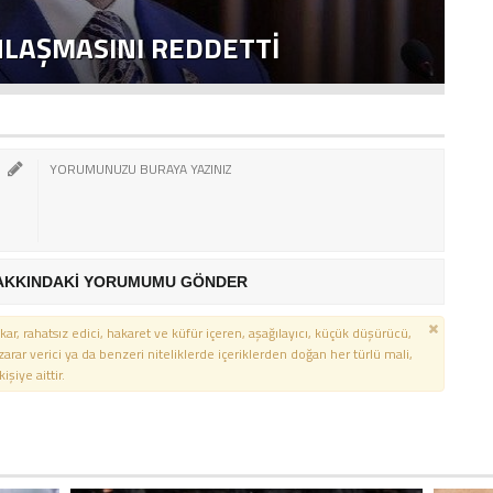
NLAŞMASINI REDDETTI
2
AKKINDAKİ YORUMUMU GÖNDER
kar, rahatsız edici, hakaret ve küfür içeren, aşağılayıcı, küçük düşürücü,
 zarar verici ya da benzeri niteliklerde içeriklerden doğan her türlü mali,
şiye aittir.