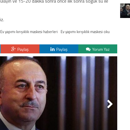
ygulayın ve 15-20 dakika sonra önce ılık sonra soğuk su ile
iz.
Ev yapımı kırışıklık maskesi haberleri
Ev yapımı kırışıklık maskesi oku
Paylaş
Paylaş
Yorum Yaz