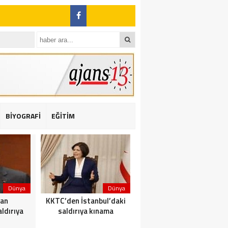
BİYOGRAFİ
EĞİTİM
ı: 2 yaralı
Dünya
Dünya
Dünya
dan
KKTC’den İstanbul’daki
Yolcu taşıyan teknede
ldırıya
saldırıya kınama
yangın çıktı: 23 ölü