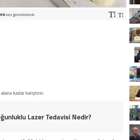
936
kez görüntülendi.
alana kadar karıştırın.
ğunluklu Lazer Tedavisi Nedir?