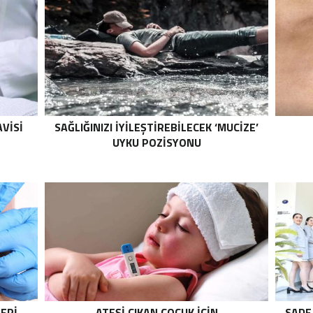
VISI
SAĞLIĞINIZI IYILEŞTIREBILECEK ‘MUCIZE’
UYKU POZISYONU
ERI
ATEŞI ÇIKAN ÇOCUK İÇIN
SADE 