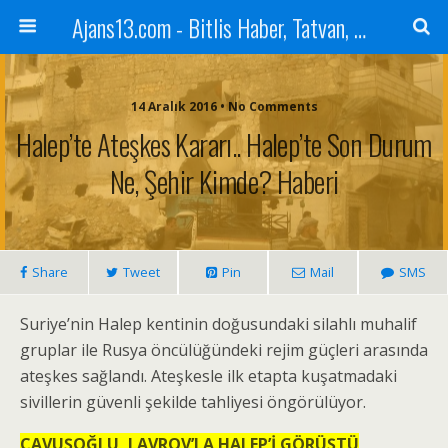
Ajans13.com - Bitlis Haber, Tatvan, Ahlat, Adilcevaz, Mutki, Hizan, Güroymak, Gazete, Ajans, 13, Haber
14 Aralık 2016 • No Comments
Halep’te Ateşkes Kararı.. Halep’te Son Durum
Ne, Şehir Kimde? Haberi
Share
Tweet
Pin
Mail
SMS
Suriye’nin Halep kentinin doğusundaki silahlı muhalif
gruplar ile Rusya öncülüğündeki rejim güçleri arasında
ateşkes sağlandı. Ateşkesle ilk etapta kuşatmadaki
sivillerin güvenli şekilde tahliyesi öngörülüyor.
ÇAVUŞOĞLU, LAVROV’LA HALEP’İ GÖRÜŞTÜ