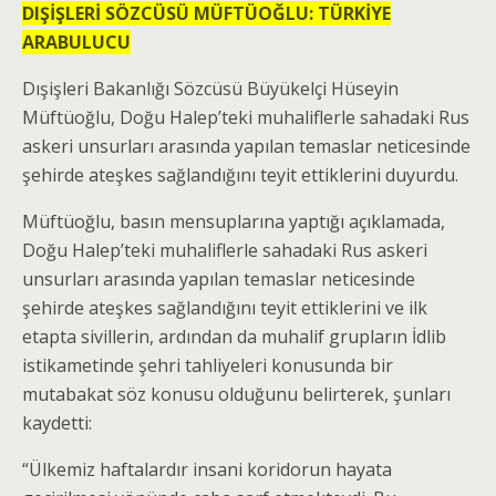
DIŞİŞLERİ SÖZCÜSÜ MÜFTÜOĞLU: TÜRKİYE
ARABULUCU
Dışişleri Bakanlığı Sözcüsü Büyükelçi Hüseyin
Müftüoğlu, Doğu Halep’teki muhaliflerle sahadaki Rus
askeri unsurları arasında yapılan temaslar neticesinde
şehirde ateşkes sağlandığını teyit ettiklerini duyurdu.
Müftüoğlu, basın mensuplarına yaptığı açıklamada,
Doğu Halep’teki muhaliflerle sahadaki Rus askeri
unsurları arasında yapılan temaslar neticesinde
şehirde ateşkes sağlandığını teyit ettiklerini ve ilk
etapta sivillerin, ardından da muhalif grupların İdlib
istikametinde şehri tahliyeleri konusunda bir
mutabakat söz konusu olduğunu belirterek, şunları
kaydetti:
“Ülkemiz haftalardır insani koridorun hayata