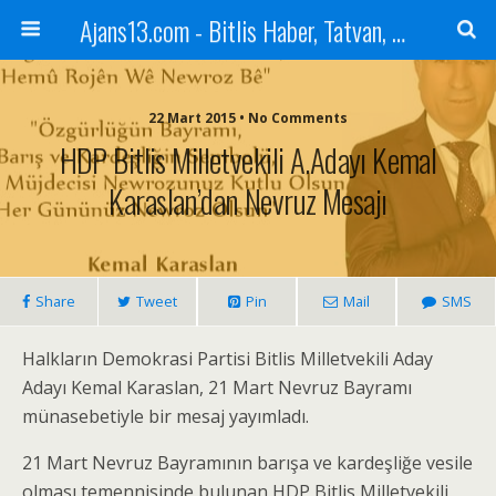
Ajans13.com - Bitlis Haber, Tatvan, Ahlat, Adilcevaz, Mutki, Hizan, Güroymak, Gazete, Ajans, 13, Haber
22 Mart 2015 • No Comments
HDP Bitlis Milletvekili A.Adayı Kemal
Karaslan’dan Nevruz Mesajı
Share
Tweet
Pin
Mail
SMS
Halkların Demokrasi Partisi Bitlis Milletvekili Aday
Adayı Kemal Karaslan, 21 Mart Nevruz Bayramı
münasebetiyle bir mesaj yayımladı.
21 Mart Nevruz Bayramının barışa ve kardeşliğe vesile
olması temennisinde bulunan HDP Bitlis Milletvekili