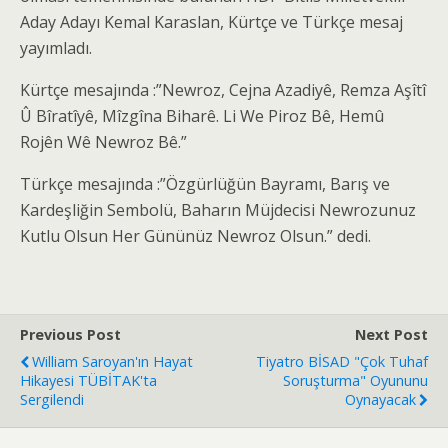
Aday Adayı Kemal Karaslan, Kürtçe ve Türkçe mesaj
yayımladı.
Kürtçe mesajında :”Newroz, Cejna Azadiyê, Remza Aşîtî
Û Bîratîyê, Mîzgîna Biharê. Li We Piroz Bê, Hemû
Rojên Wê Newroz Bê.”
Türkçe mesajında :”Özgürlüğün Bayramı, Barış ve
Kardeşliğin Sembolü, Baharın Müjdecisi Newrozunuz
Kutlu Olsun Her Gününüz Newroz Olsun.” dedi.
Previous Post
Next Post
William Saroyan'ın Hayat
Tiyatro BİSAD "Çok Tuhaf
Hikayesi TÜBİTAK'ta
Soruşturma" Oyununu
Sergilendi
Oynayacak