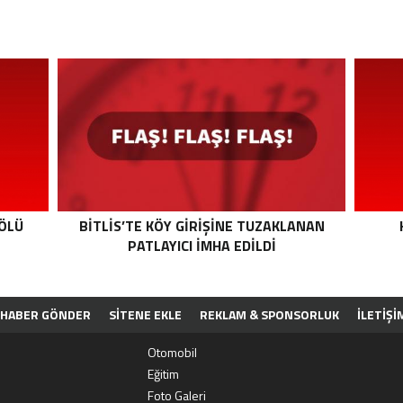
 ÖLÜ
BITLIS’TE KÖY GIRIŞINE TUZAKLANAN
PATLAYICI IMHA EDILDI
HABER GÖNDER
SİTENE EKLE
REKLAM & SPONSORLUK
İLETIŞI
PP
Otomobil
Eğitim
Foto Galeri