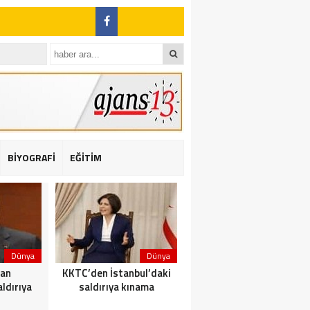
BİYOGRAFİ
EĞİTİM
ı: 2 yaralı
Dünya
Dünya
Dünya
dan
KKTC’den İstanbul’daki
Yolcu taşıyan teknede
ldırıya
saldırıya kınama
yangın çıktı: 23 ölü