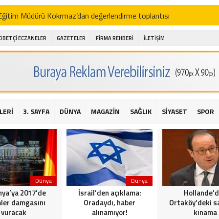
i Eğitim Müdürü Kokrmaz’dan değerlendirme toplantısı
akam Alibeyoğlu, Aile Destek Merkezini ziyaret etti
ÖBETÇİ ECZANELER
GAZETELER
FİRMA REHBERİ
İLETİŞİM
 ıhlamur piyasalarda
amış şehitleri için bayraklı kayak gösterileri düzenlenecek
 için yardım kermesi
O’dan 2016 yılı değerlendirmesi
LERİ
3. SAYFA
DÜNYA
MAGAZİN
SAĞLIK
SİYASET
SPOR
AKİKA! Sarıyer Çayırbaşı Cezayirli Hasan Paşa Camii’nde silahlı saldır
t Bahçeli’den Reina’ya düzenlenen terör saldırısına ilişkin açıklama
Dünya
Dünya
ya’ya 2017’de
İsrail’den açıklama:
Hollande’
ler damgasını
Oradaydı, haber
Ortaköy’deki sa
vuracak
alınamıyor!
kınama