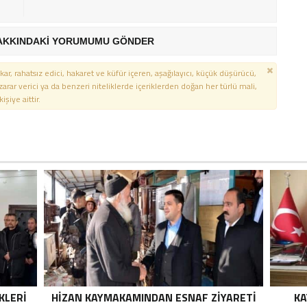
AKKINDAKİ YORUMUMU GÖNDER
kar, rahatsız edici, hakaret ve küfür içeren, aşağılayıcı, küçük düşürücü,
 zarar verici ya da benzeri niteliklerde içeriklerden doğan her türlü mali,
şiye aittir.
KLERI
HIZAN KAYMAKAMINDAN ESNAF ZIYARETI
KA