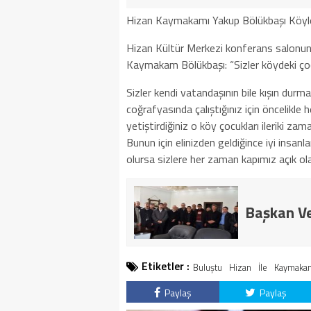
Hizan Kaymakamı Yakup Bölükbaşı Köyler
Hizan Kültür Merkezi konferans salonun
Kaymakam Bölükbaşı: “Sizler köydeki çocuk
Sizler kendi vatandaşının bile kışın dur
coğrafyasında çalıştığınız için öncelikle
yetiştirdiğiniz o köy çocukları ileriki zama
Bunun için elinizden geldiğince iyi insanl
olursa sizlere her zaman kapımız açık ola
Başkan Vek
Etiketler :
Buluştu
Hizan
İle
Kaymaka
Paylaş
Paylaş