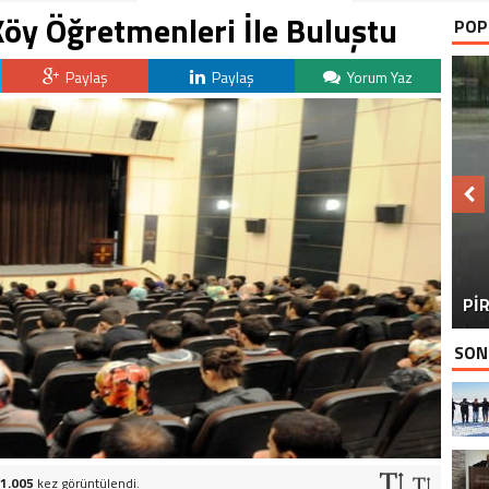
y Öğretmenleri İle Buluştu
POP
Paylaş
Paylaş
Yorum Yaz
BU
PİR
SON
1.005
kez görüntülendi.