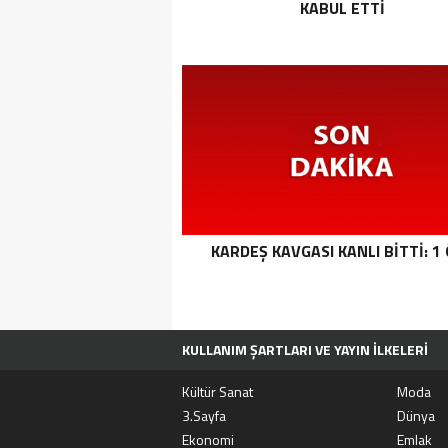
KABUL ETTI
KARDEŞ KAVGASI KANLI BITTI: 1
KULLANIM ŞARTLARI VE YAYIN İLKELERI
TÜM MANŞET HABERLERI
MOVIEBOX A
Kültür Sanat
Moda
3.Sayfa
Dünya
Ekonomi
Emlak