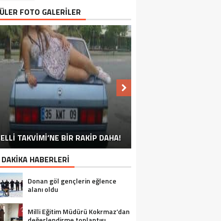
ÜLER FOTO GALERİLER
NU SÖYLEMEYEN ESNAF GÖRDÜNÜZ
ELLİ TAKVİMİ’NE BİR RAKİP DAHA!
EN İYİ ‘KURBAN BAYRAMI’ CAPSLERİ!
FOTOĞRAFLARLA GÜROYMAK
FOTOĞRAFLARLA ADILCEVAZ
FOTOĞRAFLARLA TATVAN
FOTOĞRAFLARLA BITLIS
FOTOĞRAFLARLA AHLAT
FOTOĞRAFLARLA MUTKI
FOTOĞRAFLARLA HIZAN
MÜ?
 DAKİKA HABERLERİ
Donan göl gençlerin eğlence
alanı oldu
Milli Eğitim Müdürü Kokrmaz’dan
değerlendirme toplantısı