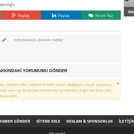
derlioğlu
Ad
Paylaş
Paylaş
Yorum Yaz
AKKINDAKİ YORUMUMU GÖNDER
kar, rahatsız edici, hakaret ve küfür içeren, aşağılayıcı, küçük düşürücü,
 zarar verici ya da benzeri niteliklerde içeriklerden doğan her türlü mali,
şiye aittir.
HABER GÖNDER
SİTENE EKLE
REKLAM & SPONSORLUK
İLETIŞI
PP
Otomobil