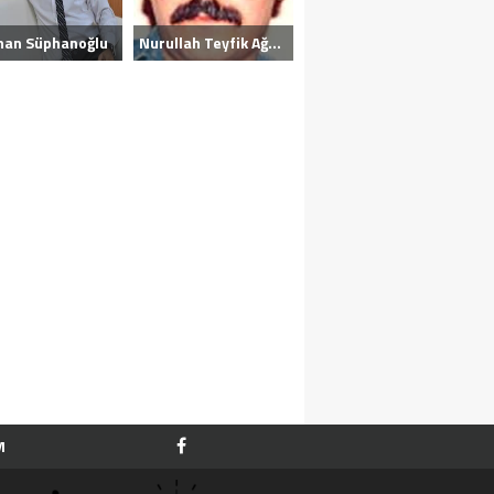
nan Süphanoğlu
Nurullah Teyfik Ağansoy
M