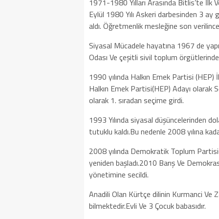
1971-1980 Yılları Arasında Bitlis’te İl
Eylül 1980 Yılı Askeri darbesinden 3 ay 
aldı. Öğretmenlik mesleğine son verilince 
Siyasal Mücadele hayatına 1967 de yapıla
Odası Ve çeşitli sivil toplum örgütlerind
1990 yılında Halkın Emek Partisi (HEP) İl
Halkın Emek Partisi(HEP) Adayı olarak So
olarak 1. sıradan seçime girdi.
1993 Yılında siyasal düşüncelerinden dola
tutuklu kaldı.Bu nedenle 2008 yılına kad
2008 yılında Demokratik Toplum Partisi(D
yeniden başladı.2010 Barış Ve Demokrasi 
yönetimine secildi.
Anadili Olan Kürtçe dilinin Kurmanci Ve Z
bilmektedir.Evli Ve 3 Çocuk babasıdır.