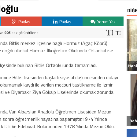
ioğlu
DİĞ
Paylaş
Paylaş
Yorum Yaz
 ve
905
kez görüntülendi.
ında Bitlis merkez ilçesine baglı Hormuz (Agaç Köprü)
doğdu ilkokul Hürmüz İlköğretim Okulunda Ortaokul ise
lçesinde bulunan Bitlis Ortaokulunda tamamladı.
timine Bitlis lisesinden başladı siyasal düşüncesinden dolayı
kumamak kaydı ile verilen mecburi tastikname ile İzmir
esi ve Diyarbakır Ziya Gökalp Liselerinde okumak zorunda
lında Van Alparslan Anadolu Öğretmen Lisesiden Mezun
 sonra öğretmenlik hayatına başlamıştır.1974 Yılında
Bah
ürk Dili Ve Edebiyat Bölümünden 1978 Yılında Mezun Oldu.