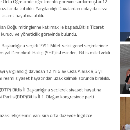
k Ve Orta Öğretimde öğretmenlik görevini sürdürmüştür.12
gözaltında tutuldu. Yargılandığı Davalardan dolayıda ceza
ticaret hayatına atıldı.
n Doğu mitinglerine katılmak ile başladı.Bitlis Ticaret
e kurucu ve yöneticilik görevinde bulundu.
F
 Başkanlığına seçildi.1991 Millet vekili genel seçimlerinde
syal Demokrat Halkçı (SHP)listesinden, Bitlis milletvekili
yı yargılandığı davadan 12 Yıl 6 ay Ceza Alarak 9,5 yıl
ar resmi siyaset hayatından uzak kalmak zorunda bırakıldı.
TP) Bitlis İl Başkanlığına secilerek siyaset hayatına
Partisi(BDP)Bitlis İl 1. Olağan kongresinde parti
azaki lehçelerinin yanı sıra orta düzeyde İngilizce