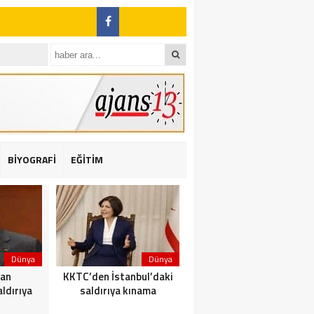
BİYOGRAFİ
EĞİTİM
ı: 2 yaralı
Dünya
Dünya
Dünya
dan
KKTC’den İstanbul’daki
Yolcu taşıyan teknede
ldırıya
saldırıya kınama
yangın çıktı: 23 ölü