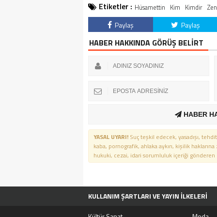
Etiketler :
Hüsamettin
Kim
Kimdir
Zen
Paylaş
Paylaş
HABER HAKKINDA GÖRÜŞ BELİRT
HABER H
YASAL UYARI!
Suç teşkil edecek, yasadışı, tehdit
kaba, pornografik, ahlaka aykırı, kişilik haklarına
hukuki, cezai, idari sorumluluk içeriği gönderen ki
KULLANIM ŞARTLARI VE YAYIN İLKELERI
TÜM MANŞET HABERLERI
MOVIEBOX A
Kültür Sanat
Moda