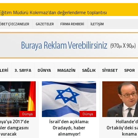
i Eğitim Müdürü Kokrmaz’dan değerlendirme toplantısı
akam Alibeyoğlu, Aile Destek Merkezini ziyaret etti
ÖBETÇİ ECZANELER
GAZETELER
FİRMA REHBERİ
İLETİŞİM
 ıhlamur piyasalarda
amış şehitleri için bayraklı kayak gösterileri düzenlenecek
 için yardım kermesi
O’dan 2016 yılı değerlendirmesi
LERİ
3. SAYFA
DÜNYA
MAGAZİN
SAĞLIK
SİYASET
SPOR
AKİKA! Sarıyer Çayırbaşı Cezayirli Hasan Paşa Camii’nde silahlı saldır
t Bahçeli’den Reina’ya düzenlenen terör saldırısına ilişkin açıklama
Dünya
Dünya
ya’ya 2017’de
İsrail’den açıklama:
Hollande’
ler damgasını
Oradaydı, haber
Ortaköy’deki sa
vuracak
alınamıyor!
kınama