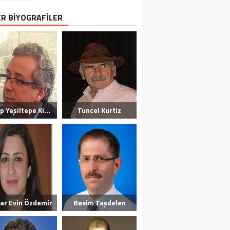
ER BİYOGRAFİLER
Habip Yeşiltepe Kimdir?
Tuncel Kurtiz
ar Evin Özdemir
Besim Taşdelen