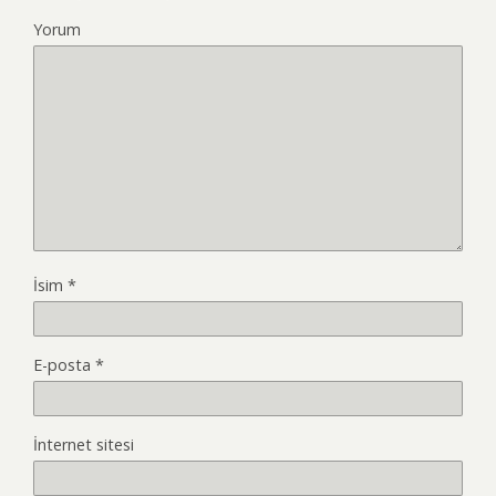
Yorum
İsim
*
E-posta
*
İnternet sitesi