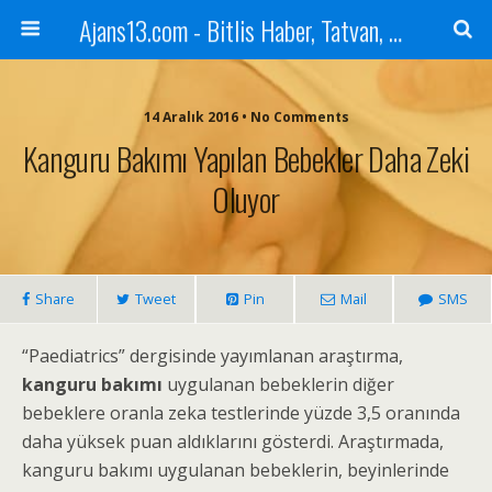
Ajans13.com - Bitlis Haber, Tatvan, Ahlat, Adilcevaz, Mutki, Hizan, Güroymak, Gazete, Ajans, 13, Haber
14 Aralık 2016 • No Comments
Kanguru Bakımı Yapılan Bebekler Daha Zeki
Oluyor
Share
Tweet
Pin
Mail
SMS
“Paediatrics” dergisinde yayımlanan araştırma,
kanguru bakımı
uygulanan bebeklerin diğer
bebeklere oranla zeka testlerinde yüzde 3,5 oranında
daha yüksek puan aldıklarını gösterdi. Araştırmada,
kanguru bakımı uygulanan bebeklerin, beyinlerinde