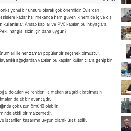
fonksiyonel bir unsuru olarak çok önemlidir. Evlerden
l tesislere kadar her mekanda hem güvenlik hem de iç ve dış
kullanılırlar. Ahşap kapılar ve PVC kapılar, bu ihtiyaçlara
Peki, hangisi sizin için daha uygun?
rünümleri ile her zaman popüler bir seçenek olmuştur.
dayanıklı ağaçlardan yapılan bu kapılar, kullanıcılara geniş bir
ğal dokuları ve renkleri ile mekanlara şıklık katılmasını
olmaları da ek bir avantajdır.
ığında çok uzun ömürlü olabilir.
ında etkili bir malzemedir.
e istenilen tasarıma uygun olarak üretilebilir.