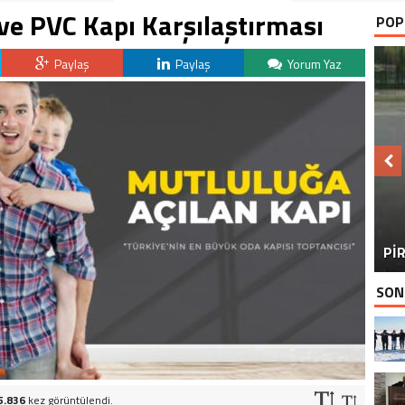
ve PVC Kapı Karşılaştırması
POP
Paylaş
Paylaş
Yorum Yaz
BU
PİR
SON
5.836
kez görüntülendi.