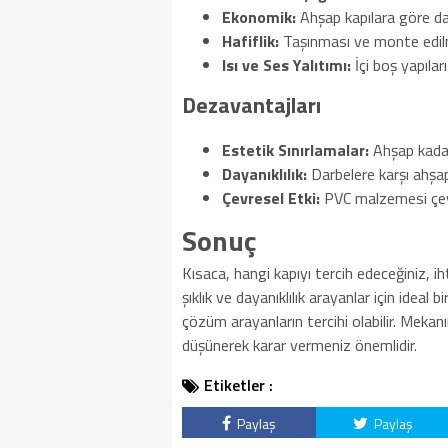
Ekonomik:
Ahşap kapılara göre dah
Hafiflik:
Taşınması ve monte edilm
Isı ve Ses Yalıtımı:
İçi boş yapılar
Dezavantajları
Estetik Sınırlamalar:
Ahşap kadar
Dayanıklılık:
Darbelere karşı ahşap 
Çevresel Etki:
PVC malzemesi çevre
Sonuç
Kısaca, hangi kapıyı tercih edeceğiniz, ih
şıklık ve dayanıklılık arayanlar için ideal
çözüm arayanların tercihi olabilir. Mekanın
düşünerek karar vermeniz önemlidir.
Etiketler :
Paylaş
Paylaş