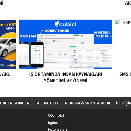
MI
AK
A AKÜ
İŞ ORTAMINDA İNSAN KAYNAKLARI
SMS 
YÖNETIMI VE ÖNEMI
HABER GÖNDER
SİTENE EKLE
REKLAM & SPONSORLUK
İLETIŞI
PP
Otomobil
Eğitim
Foto Galeri