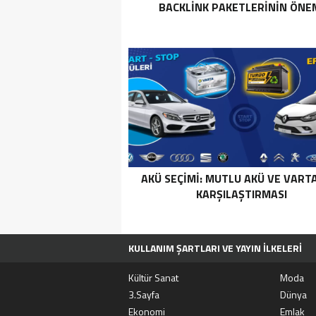
BACKLINK PAKETLERININ ÖNE
AKÜ SEÇIMI: MUTLU AKÜ VE VART
KARŞILAŞTIRMASI
KULLANIM ŞARTLARI VE YAYIN İLKELERI
TÜM MANŞET HABERLERI
MOVIEBOX A
Kültür Sanat
Moda
3.Sayfa
Dünya
Ekonomi
Emlak