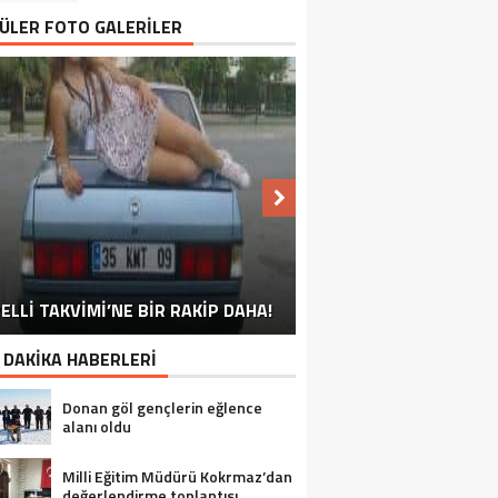
ÜLER FOTO GALERİLER
NU SÖYLEMEYEN ESNAF GÖRDÜNÜZ
ELLİ TAKVİMİ’NE BİR RAKİP DAHA!
EN İYİ ‘KURBAN BAYRAMI’ CAPSLERİ!
FOTOĞRAFLARLA GÜROYMAK
FOTOĞRAFLARLA ADILCEVAZ
FOTOĞRAFLARLA TATVAN
FOTOĞRAFLARLA BITLIS
FOTOĞRAFLARLA AHLAT
FOTOĞRAFLARLA MUTKI
FOTOĞRAFLARLA HIZAN
MÜ?
 DAKİKA HABERLERİ
Donan göl gençlerin eğlence
alanı oldu
Milli Eğitim Müdürü Kokrmaz’dan
değerlendirme toplantısı