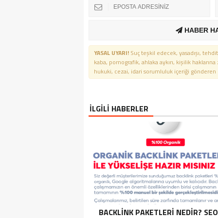
HABER H
YASAL UYARI!
Suç teşkil edecek, yasadışı, tehdit
kaba, pornografik, ahlaka aykırı, kişilik haklarına
hukuki, cezai, idari sorumluluk içeriği gönderen ki
İLGİLİ HABERLER
BACKLINK PAKETLERI NEDIR? SEO