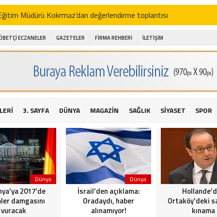
i Eğitim Müdürü Kokrmaz’dan değerlendirme toplantısı
akam Alibeyoğlu, Aile Destek Merkezini ziyaret etti
ÖBETÇİ ECZANELER
GAZETELER
FİRMA REHBERİ
İLETİŞİM
 ıhlamur piyasalarda
amış şehitleri için bayraklı kayak gösterileri düzenlenecek
 için yardım kermesi
O’dan 2016 yılı değerlendirmesi
LERİ
3. SAYFA
DÜNYA
MAGAZİN
SAĞLIK
SİYASET
SPOR
AKİKA! Sarıyer Çayırbaşı Cezayirli Hasan Paşa Camii’nde silahlı saldır
t Bahçeli’den Reina’ya düzenlenen terör saldırısına ilişkin açıklama
Dünya
Dünya
ya’ya 2017’de
İsrail’den açıklama:
Hollande’
ler damgasını
Oradaydı, haber
Ortaköy’deki sa
vuracak
alınamıyor!
kınama