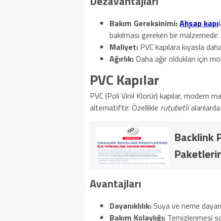
Dezavantajları
Bakım Gereksinimi:
Ahşap kapı
bakılması gereken bir malzemedir.
Maliyet:
PVC kapılara kıyasla daha 
Ağırlık:
Daha ağır oldukları için mon
PVC Kapılar
PVC (Poli Vinil Klorür) kapılar, modern ma
alternatiftir. Özellikle
rutubetli
alanlarda 
Backlink P
Paketleri
Avantajları
Dayanıklılık:
Suya ve neme dayanıkl
Bakım Kolaylığı:
Temizlenmesi son