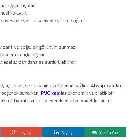
a uygun fiyatlıdır.
esi kolaydır.
ı sayesinde yeterli seviyede yılıtım sağlar.
 zarif ve doğal bir görünüm sunmaz.
kadar dirençli değildir.
sel açıdan daha az sürdürülebilirdir.
tiyaçlarınıza ve mekanın özelliklerine bağlıdır.
Ahşap kapılar
,
 bir seçenek sunarken,
PVC kapı
lar
ekonomik ve pratik bir
ızın ihtiyacını iyi analiz ederek ve uzun vadeli kullanımı
Paylaş
Paylaş
Yorum Yaz