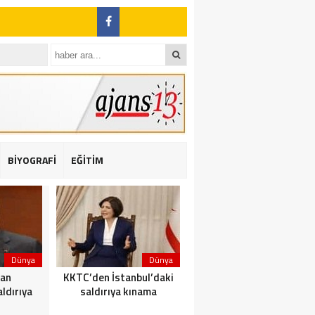
BİYOGRAFİ
EĞİTİM
ı: 2 yaralı
Dünya
Dünya
Dünya
dan
KKTC’den İstanbul’daki
Yolcu taşıyan teknede
ldırıya
saldırıya kınama
yangın çıktı: 23 ölü