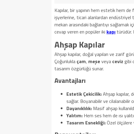
Kapılar, bir yapının hem estetik hem de 
işyerlerine, ticari alanlardan endüstriye
mekan arasındaki bağlantıyı sağlamak için 
cevap veren en popüler iki
kapı
türüdür. 
Ahşap Kapılar
Ahşap kapılar, doğal yapıları ve zarif gö
Çoğunlukla
çam
,
meşe
veya
ceviz
gibi 
tasarım özgürlüğü sunar.
Avantajları
Estetik Çekicilik:
Ahşap kapılar, do
sağlar. Boyanabilir ve cilalanabilir 
Dayanıklılık:
Masif ahşap kullanıld
Yalıtım:
Hem ses hem de ısı yalıtım
Tasarım Esnekliği:
Özel ölçülere v