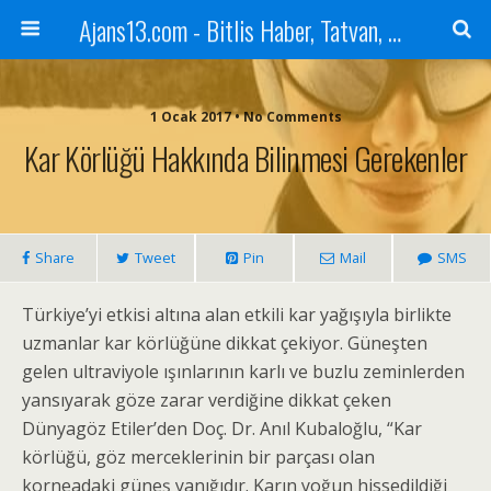
Ajans13.com - Bitlis Haber, Tatvan, Ahlat, Adilcevaz, Mutki, Hizan, Güroymak, Gazete, Ajans, 13, Haber
1 Ocak 2017 • No Comments
Kar Körlüğü Hakkında Bilinmesi Gerekenler
Share
Tweet
Pin
Mail
SMS
Türkiye’yi etkisi altına alan etkili kar yağışıyla birlikte
uzmanlar kar körlüğüne dikkat çekiyor. Güneşten
gelen ultraviyole ışınlarının karlı ve buzlu zeminlerden
yansıyarak göze zarar verdiğine dikkat çeken
Dünyagöz Etiler’den Doç. Dr. Anıl Kubaloğlu, “Kar
körlüğü, göz merceklerinin bir parçası olan
korneadaki güneş yanığıdır. Karın yoğun hissedildiği