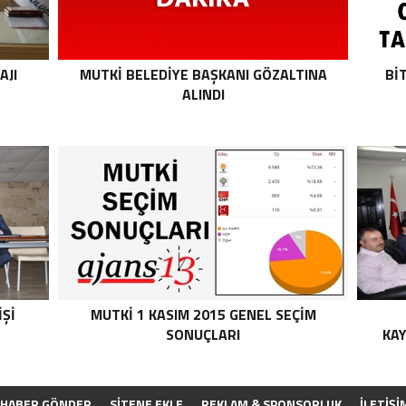
AJI
MUTKI BELEDIYE BAŞKANI GÖZALTINA
BI
ALINDI
IŞI
MUTKI 1 KASIM 2015 GENEL SEÇIM
SONUÇLARI
KA
HABER GÖNDER
SİTENE EKLE
REKLAM & SPONSORLUK
İLETIŞI