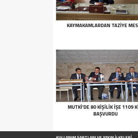
KAYMAKAMLARDAN TAZIYE MES
MUTKI’DE 80 KIŞILIK İŞE 1109 K
BAŞVURDU
KULLANIM ŞARTLARI VE YAYIN İLKELERI