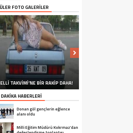
ÜLER FOTO GALERİLER
NU SÖYLEMEYEN ESNAF GÖRDÜNÜZ
ELLİ TAKVİMİ’NE BİR RAKİP DAHA!
EN İYİ ‘KURBAN BAYRAMI’ CAPSLERİ!
FOTOĞRAFLARLA GÜROYMAK
FOTOĞRAFLARLA ADILCEVAZ
FOTOĞRAFLARLA TATVAN
FOTOĞRAFLARLA BITLIS
FOTOĞRAFLARLA AHLAT
FOTOĞRAFLARLA MUTKI
FOTOĞRAFLARLA HIZAN
MÜ?
 DAKİKA HABERLERİ
Donan göl gençlerin eğlence
alanı oldu
Milli Eğitim Müdürü Kokrmaz’dan
değerlendirme toplantısı