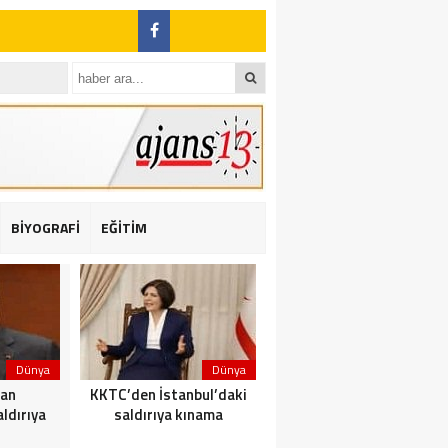
BİYOGRAFİ
EĞİTİM
ı: 2 yaralı
Dünya
Dünya
Dünya
dan
KKTC’den İstanbul’daki
Yolcu taşıyan teknede
ldırıya
saldırıya kınama
yangın çıktı: 23 ölü