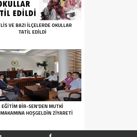
TLIS VE BAZI İLÇELERDE OKULLAR
TATIL EDILDI
EĞITIM BIR-SEN’DEN MUTKI
YMAKAMINA HOŞGELDIN ZIYARETI
M