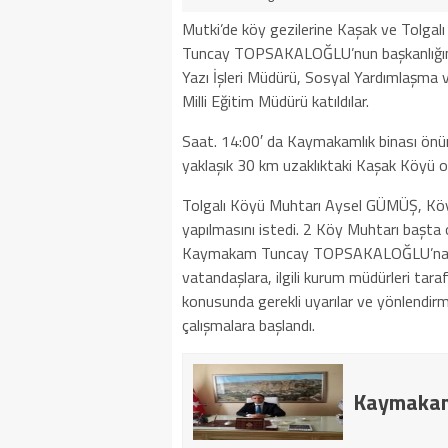
Mutki’de köy gezilerine Kaşak ve Tolgal
Tuncay TOPSAKALOĞLU’nun başkanlığında
Yazı İşleri Müdürü, Sosyal Yardımlaşma 
Milli Eğitim Müdürü katıldılar.
Saat. 14:00′ da Kaymakamlık binası önün
yaklaşık 30 km uzaklıktaki Kaşak Köyü o
Tolgalı Köyü Muhtarı Aysel GÜMÜŞ, Köyl
yapılmasını istedi. 2 Köy Muhtarı başta 
Kaymakam Tuncay TOPSAKALOĞLU’na teşekk
vatandaşlara, ilgili kurum müdürleri taraf
konusunda gerekli uyarılar ve yönlendirm
çalışmalara başlandı.
Kaymakam