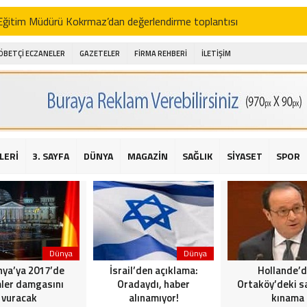
i Eğitim Müdürü Kokrmaz’dan değerlendirme toplantısı
akam Alibeyoğlu, Aile Destek Merkezini ziyaret etti
ÖBETÇİ ECZANELER
GAZETELER
FİRMA REHBERİ
İLETİŞİM
 ıhlamur piyasalarda
amış şehitleri için bayraklı kayak gösterileri düzenlenecek
 için yardım kermesi
O’dan 2016 yılı değerlendirmesi
LERİ
3. SAYFA
DÜNYA
MAGAZİN
SAĞLIK
SİYASET
SPOR
AKİKA! Sarıyer Çayırbaşı Cezayirli Hasan Paşa Camii’nde silahlı saldır
t Bahçeli’den Reina’ya düzenlenen terör saldırısına ilişkin açıklama
Dünya
Dünya
ya’ya 2017’de
İsrail’den açıklama:
Hollande’
ler damgasını
Oradaydı, haber
Ortaköy’deki sa
vuracak
alınamıyor!
kınama