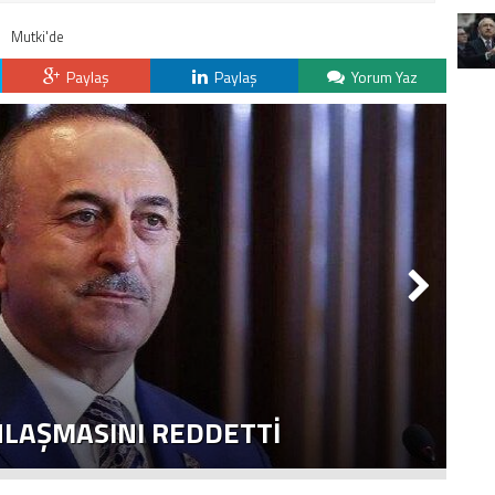
Mutki'de
Paylaş
Paylaş
Yorum Yaz
NLAŞMASINI REDDETTI
2