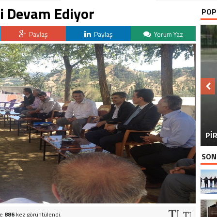
ri Devam Ediyor
POP
Paylaş
Paylaş
Yorum Yaz
BU
PİR
SON
ve
886
kez görüntülendi.