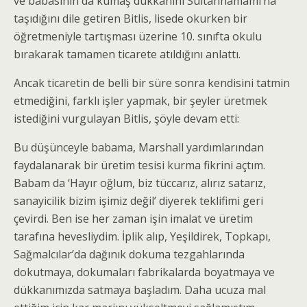
ve babasının da kumaş dükkanını Sultanhamamı’na
taşıdığını dile getiren Bitlis, lisede okurken bir
öğretmeniyle tartışması üzerine 10. sınıfta okulu
bırakarak tamamen ticarete atıldığını anlattı.
Ancak ticaretin de belli bir süre sonra kendisini tatmin
etmediğini, farklı işler yapmak, bir şeyler üretmek
istediğini vurgulayan Bitlis, şöyle devam etti:
Bu düşünceyle babama, Marshall yardımlarından
faydalanarak bir üretim tesisi kurma fikrini açtım.
Babam da ‘Hayır oğlum, biz tüccarız, alırız satarız,
sanayicilik bizim işimiz değil’ diyerek teklifimi geri
çevirdi. Ben ise her zaman işin imalat ve üretim
tarafına hevesliydim. İplik alıp, Yeşildirek, Topkapı,
Sağmalcılar’da dağınık dokuma tezgahlarında
dokutmaya, dokumaları fabrikalarda boyatmaya ve
dükkanımızda satmaya başladım. Daha ucuza mal