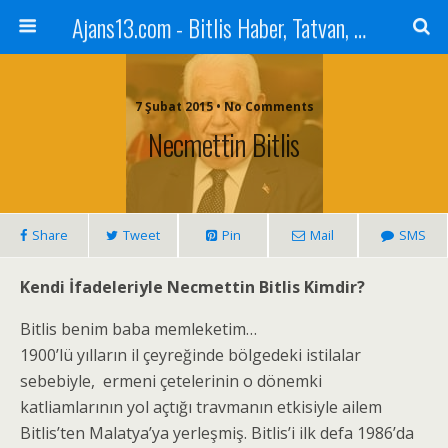
Ajans13.com - Bitlis Haber, Tatvan, Ahlat, Adilcevaz, Mutki, Hizan, Güroymak, Gazete, Ajans, 13, Haber
7 Şubat 2015 • No Comments
Necmettin Bitlis
Share
Tweet
Pin
Mail
SMS
Kendi İfadeleriyle Necmettin Bitlis Kimdir?
Bitlis benim baba memleketim…
1900’lü yılların il çeyreğinde bölgedeki istilalar
sebebiyle, ermeni çetelerinin o dönemki
katliamlarının yol açtığı travmanın etkisiyle ailem
Bitlis’ten Malatya’ya yerleşmiş. Bitlis’i ilk defa 1986’da