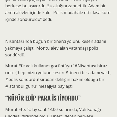
herkese bulaşıyordu. Su attığını zannettik. Adam bir
anda alevler içinde kaldı. Polis müdahale etti, kısa süre
içinde söndürüldü” dedi.
Nişantaşı’nda bugün bir tinerci yolunu kesen adamı
yakmaya çalıştı. Montu alev alan vatandaşı polis
söndürdü.
Murat Efe adlı kullanıcı görüntüyü “#Nişantaşı biraz
önce:( hepimizin yolunu kesen #tinerci bir adamı yaktı,
#polis söndürdü! sıradan deliliğin hakim olduğu bir
#istanbul günü” mesajıyla paylaştı.
“KÜFÜR EDİP PARA İSTİYORDU”
Murat Efe, “Olay saat 14.00 sularında, Vali Konağı
Caddesi girişinde oldu. Tinerci geçen herkese