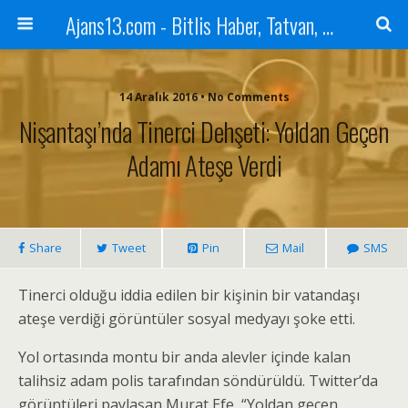
Ajans13.com - Bitlis Haber, Tatvan, Ahlat, Adilcevaz, Mutki, Hizan, Güroymak, Gazete, Ajans, 13, Haber
14 Aralık 2016 • No Comments
Nişantaşı’nda Tinerci Dehşeti: Yoldan Geçen
Adamı Ateşe Verdi
Share
Tweet
Pin
Mail
SMS
Tinerci olduğu iddia edilen bir kişinin bir vatandaşı
ateşe verdiği görüntüler sosyal medyayı şoke etti.
Yol ortasında montu bir anda alevler içinde kalan
talihsiz adam polis tarafından söndürüldü. Twitter’da
görüntüleri paylaşan Murat Efe, “Yoldan geçen