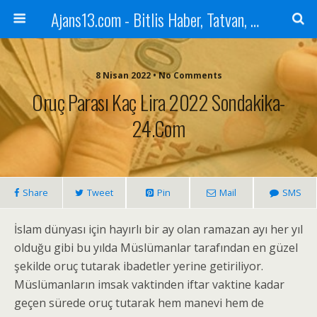
Ajans13.com - Bitlis Haber, Tatvan, Ahlat, Adilcevaz, Mutki, Hizan, Güroymak, Gazete, Ajans, 13, Haber
8 Nisan 2022 • No Comments
Oruç Parası Kaç Lira 2022 Sondakika-
24.com
Share
Tweet
Pin
Mail
SMS
İslam dünyası için hayırlı bir ay olan ramazan ayı her yıl
olduğu gibi bu yılda Müslümanlar tarafından en güzel
şekilde oruç tutarak ibadetler yerine getiriliyor.
Müslümanların imsak vaktinden iftar vaktine kadar
geçen sürede oruç tutarak hem manevi hem de