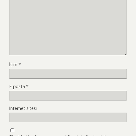
İsim
*
E-posta
*
İnternet sitesi