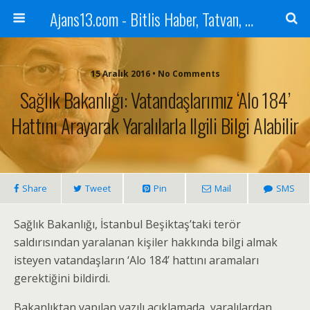
Ajans13.com - Bitlis Haber, Tatvan, Ahlat, Adilcevaz, Mutki, Hizan, Güroymak, Gazete, Ajans, 13, Haber
15 Aralık 2016 • No Comments
Sağlık Bakanlığı: Vatandaşlarımız ‘Alo 184’
Hattını Arayarak Yaralılarla Ilgili Bilgi Alabilir
Share
Tweet
Pin
Mail
SMS
Sağlık Bakanlığı, İstanbul Beşiktaş’taki terör
saldırısından yaralanan kişiler hakkında bilgi almak
isteyen vatandaşların ‘Alo 184’ hattını aramaları
gerektiğini bildirdi.
Bakanlıktan yapılan yazılı açıklamada, yaralılardan,