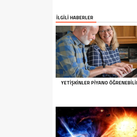
İLGİLİ HABERLER
YETIŞKINLER PIYANO ÖĞRENEBILI