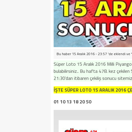
Bu haber 15 Aralık 2016 - 23:57 'de eklendi ve
Süper Loto 15 Aralık 2016 Milli Piyango ç
bulabilirsiniz.. Bu hafta 478. kez çekile
21:30’dan itibaren çekiliş sonucu sitemi
İŞTE SÜPER LOTO
15 ARALIK 2016
ÇE
01 10 13 18 20 50