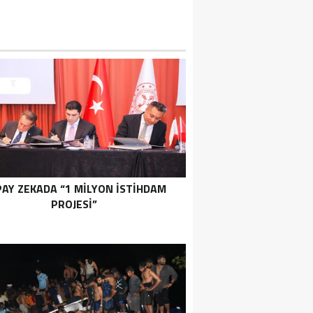
AY ZEKADA “1 MILYON İSTIHDAM
PROJESI”