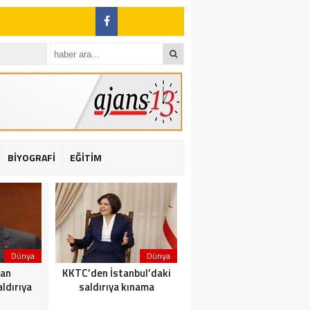
BİYOGRAFİ
EĞİTİM
ı: 2 yaralı
Dünya
Dünya
Dünya
dan
KKTC’den İstanbul’daki
Yolcu taşıyan teknede
ldırıya
saldırıya kınama
yangın çıktı: 23 ölü