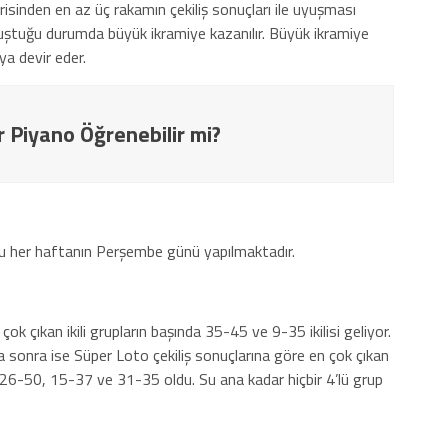
risinden en az üç rakamın çekiliş sonuçları ile uyuşması
 uyuştuğu durumda büyük ikramiye kazanılır. Büyük ikramiye
ya devir eder.
(Rıdvan Turşak / İHA)
r Piyano Öğrenebilir mi?
u her haftanın Perşembe günü yapılmaktadır.
k çıkan ikili grupların başında 35-45 ve 9-35 ikilisi geliyor.
a sonra ise Süper Loto çekiliş sonuçlarına göre en çok çıkan
9, 26-50, 15-37 ve 31-35 oldu. Su ana kadar hiçbir 4’lü grup