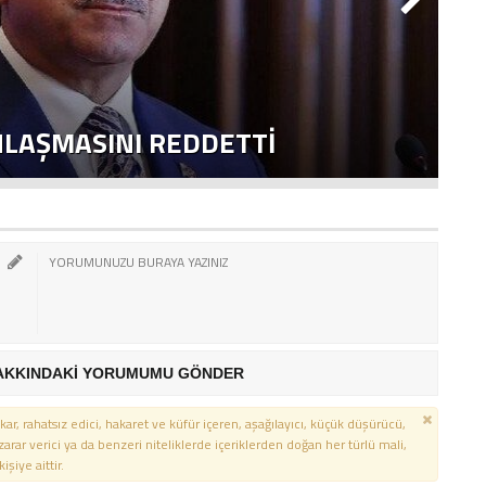
NLAŞMASINI REDDETTI
2
AKKINDAKİ YORUMUMU GÖNDER
kar, rahatsız edici, hakaret ve küfür içeren, aşağılayıcı, küçük düşürücü,
 zarar verici ya da benzeri niteliklerde içeriklerden doğan her türlü mali,
şiye aittir.