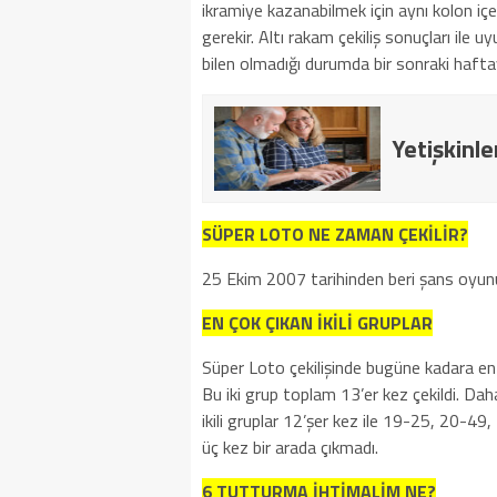
ikramiye kazanabilmek için aynı kolon içe
gerekir. Altı rakam çekiliş sonuçları ile
bilen olmadığı durumda bir sonraki hafta
Yetişkinle
SÜPER LOTO NE ZAMAN ÇEKİLİR?
25 Ekim 2007 tarihinden beri şans oyun
EN ÇOK ÇIKAN İKİLİ GRUPLAR
Süper Loto çekilişinde bugüne kadara en ço
Bu iki grup toplam 13’er kez çekildi. Dah
ikili gruplar 12’şer kez ile 19-25, 20-4
üç kez bir arada çıkmadı.
6 TUTTURMA İHTİMALİM NE?