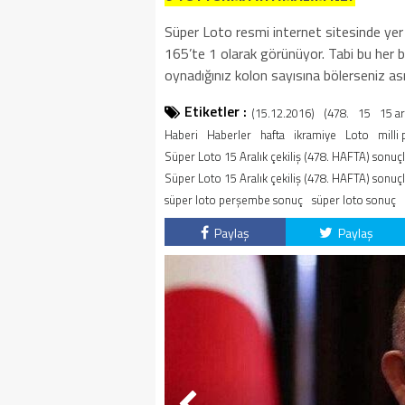
Süper Loto resmi internet sitesinde yer 
165’te 1 olarak görünüyor. Tabi bu her b
oynadığınız kolon sayısına bölerseniz asıl
Etiketler :
(15.12.2016)
(478.
15
15 ar
Haberi
Haberler
hafta
ikramiye
Loto
milli
Süper Loto 15 Aralık çekiliş (478. HAFTA) sonuçla
Süper Loto 15 Aralık çekiliş (478. HAFTA) sonuçl
süper loto perşembe sonuç
süper loto sonuç
Paylaş
Paylaş