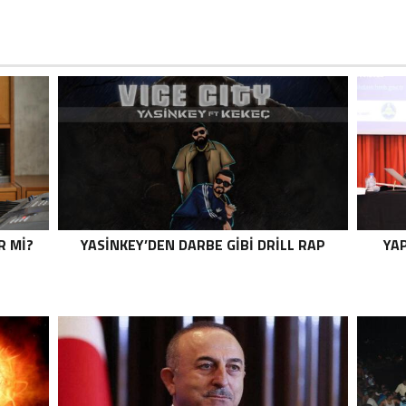
R MI?
YASINKEY’DEN DARBE GIBI DRILL RAP
YAP