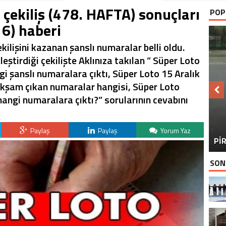
 çekiliş (478. HAFTA) sonuçları
POP
16) haberi
kilişini kazanan şanslı numaralar belli oldu.
leştirdiği çekilişte Aklınıza takılan ” Süper Loto
i şanslı numaralara çıktı, Süper Loto 15 Aralık
 akşam çıkan numaralar hangisi, Süper Loto
hangi numaralara çıktı?” sorularının cevabını
BU
Paylaş
Paylaş
Yorum Yaz
PİR
SON