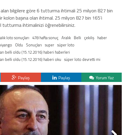
alan bilgilere göre 6 tutturma ihtimali 25 milyon 827 bin
ir kolon başına olan ihtimal. 25 milyon 827 bin 165’i
 tutturma ihtimalinizi öğrenebilirsiniz.
alık loto sonuçları
478 hafta sonuç
Aralık
Belli
çekiliş
haber
 piyango
Oldu
Sonuçları
super
süper loto
rı belli oldu (15.12.2016) haberi haberleri
arı belli oldu (15.12.2016) haberi oku
süper loto devretti mi
Paylaş
Paylaş
Yorum Yaz