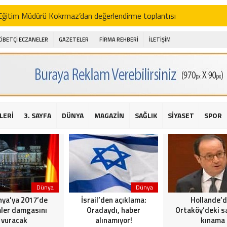
i Eğitim Müdürü Kokrmaz’dan değerlendirme toplantısı
akam Alibeyoğlu, Aile Destek Merkezini ziyaret etti
ÖBETÇİ ECZANELER
GAZETELER
FİRMA REHBERİ
İLETİŞİM
 ıhlamur piyasalarda
amış şehitleri için bayraklı kayak gösterileri düzenlenecek
 için yardım kermesi
O’dan 2016 yılı değerlendirmesi
LERİ
3. SAYFA
DÜNYA
MAGAZİN
SAĞLIK
SİYASET
SPOR
AKİKA! Sarıyer Çayırbaşı Cezayirli Hasan Paşa Camii’nde silahlı saldır
t Bahçeli’den Reina’ya düzenlenen terör saldırısına ilişkin açıklama
Dünya
Dünya
ya’ya 2017’de
İsrail’den açıklama:
Hollande’
ler damgasını
Oradaydı, haber
Ortaköy’deki sa
vuracak
alınamıyor!
kınama