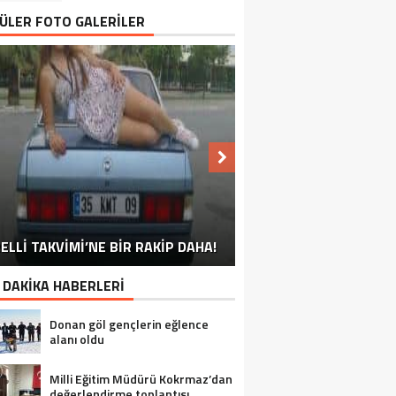
ÜLER FOTO GALERİLER
NU SÖYLEMEYEN ESNAF GÖRDÜNÜZ
ELLİ TAKVİMİ’NE BİR RAKİP DAHA!
EN İYİ ‘KURBAN BAYRAMI’ CAPSLERİ!
FOTOĞRAFLARLA GÜROYMAK
FOTOĞRAFLARLA ADILCEVAZ
FOTOĞRAFLARLA TATVAN
FOTOĞRAFLARLA BITLIS
FOTOĞRAFLARLA AHLAT
FOTOĞRAFLARLA MUTKI
FOTOĞRAFLARLA HIZAN
MÜ?
 DAKİKA HABERLERİ
Donan göl gençlerin eğlence
alanı oldu
Milli Eğitim Müdürü Kokrmaz’dan
değerlendirme toplantısı