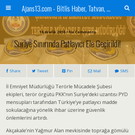
Ajans13.com - Bitlis Haber, Tatvan, Ahlat, Adilcevaz, Mutki, Hizan, Güroymak, Gazete, Ajans, 13, Haber
16 Aralık 2016 • No Comments
Suriye Sınırında Patlayıcı Ele Geçirildi!
Share
Tweet
Pin
Mail
SMS
İl Emniyet Müdürlüğü Terörle Mücadele Şubesi
ekipleri, terör örgütü PKK’nın Suriye’deki uzantısı PYD
mensupları tarafından Türkiye’ye patlayıcı madde
sokulacağına yönelik ihbar üzerine güvenlik
önlemlerini artırdı.
Akçakale’nin Yağmur Alan mevkisinde toprağa gömülü