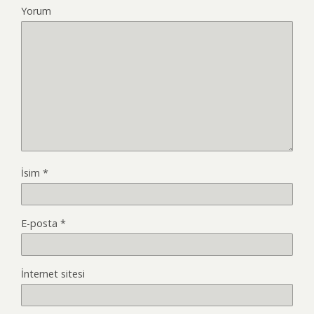
Yorum
İsim
*
E-posta
*
İnternet sitesi