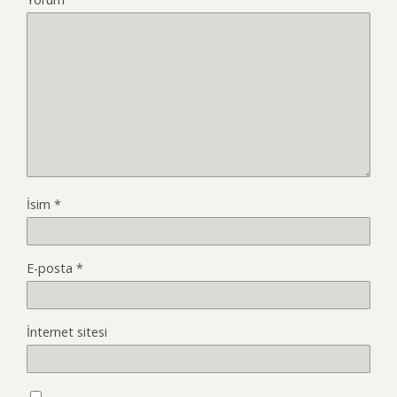
İsim
*
E-posta
*
İnternet sitesi