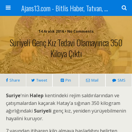
Ajans13.com - Bitlis Haber, Tatvan, Ahlat, Adilcevaz, Mutki, Hizan, Güroymak, Gazete, Ajans, 13, Haber
14 Aralık 2016 • No Comments
Suriyeli Genç Kız Tedavi Olamayınca 350
Kiloya Çıktı
Share
Tweet
Pin
Mail
SMS
Suriye
‘nin
Halep
kentindeki rejim saldırılarından ve
çatışmalardan kaçarak Hatay’a sığınan 350 kilogram
ağırlığındaki
Suriyeli
genç kız, yeniden yürüyebilmenin
hayalini kuruyor.
7 yaşından itibaren kilo almaya başladığını belirten