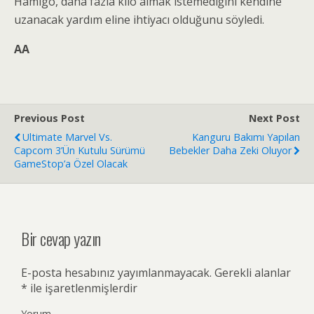
Hamigo, daha fazla kilo almak istemediğini kendine
uzanacak yardım eline ihtiyacı olduğunu söyledi.
AA
Previous Post
Next Post
Ultimate Marvel Vs.
Kanguru Bakımı Yapılan
Capcom 3’ün Kutulu Sürümü
Bebekler Daha Zeki Oluyor
GameStop’a Özel Olacak
Bir cevap yazın
E-posta hesabınız yayımlanmayacak.
Gerekli alanlar
*
ile işaretlenmişlerdir
Yorum