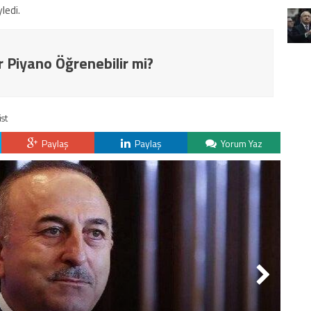
ledi.
r Piyano Öğrenebilir mi?
ist
Paylaş
Paylaş
Yorum Yaz