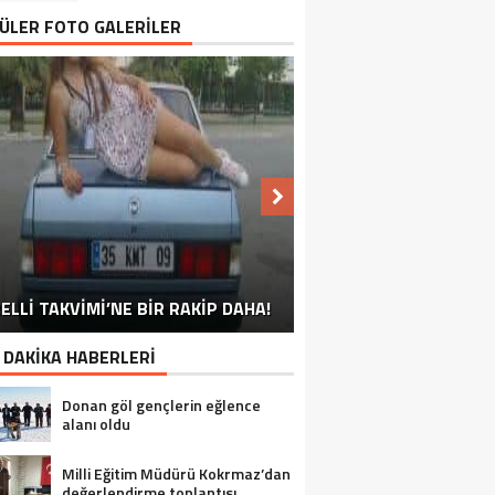
ÜLER FOTO GALERİLER
NU SÖYLEMEYEN ESNAF GÖRDÜNÜZ
ELLİ TAKVİMİ’NE BİR RAKİP DAHA!
EN İYİ ‘KURBAN BAYRAMI’ CAPSLERİ!
FOTOĞRAFLARLA GÜROYMAK
FOTOĞRAFLARLA ADILCEVAZ
FOTOĞRAFLARLA TATVAN
FOTOĞRAFLARLA BITLIS
FOTOĞRAFLARLA AHLAT
FOTOĞRAFLARLA MUTKI
FOTOĞRAFLARLA HIZAN
MÜ?
 DAKİKA HABERLERİ
Donan göl gençlerin eğlence
alanı oldu
Milli Eğitim Müdürü Kokrmaz’dan
değerlendirme toplantısı