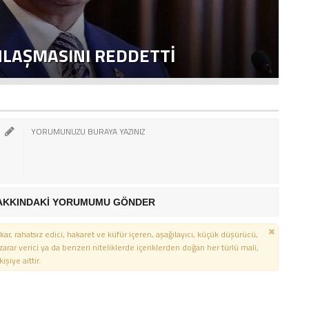
NLAŞMASINI REDDETTI
2
AKKINDAKİ YORUMUMU GÖNDER
kar, rahatsız edici, hakaret ve küfür içeren, aşağılayıcı, küçük düşürücü,
 zarar verici ya da benzeri niteliklerde içeriklerden doğan her türlü mali,
şiye aittir.