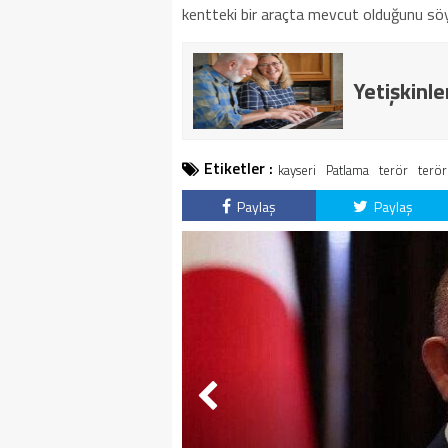
kentteki bir araçta mevcut olduğunu söy
Yetişkinle
Etiketler :
kayseri
Patlama
terör
terör
Paylaş
Paylaş