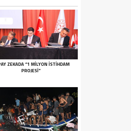
AY ZEKADA “1 MILYON İSTIHDAM
PROJESI”