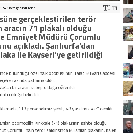
6.748
kez görüntülendi.
süne gerçekleştirilen terör
n aracın 71 plakalı olduğu
kale Emniyet Müdürü Çorumlu
nu açıkladı. Şanlıurfa’dan
laka ile Kayseri’ye getirildiği
 içinde bulunduğu özel halk otobüsünün Talat Bulvarı Caddesi
çişi sırasında patlama oldu.
şan bir aracın sebep olduğu öğrenildi.
ıntı olduğu belirtildi.
açıklamada, “13 personelimiz şehit, 48 yaralımız var” denildi.
lanılan otomobilin Kırıkkale (71) plakasının sahte olduğu
ut Çorumlu, hain terör saldırısında kullanılan plakanın, halen