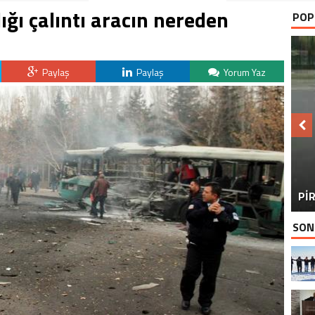
ığı çalıntı aracın nereden
POP
Paylaş
Paylaş
Yorum Yaz
BU
PİR
SON