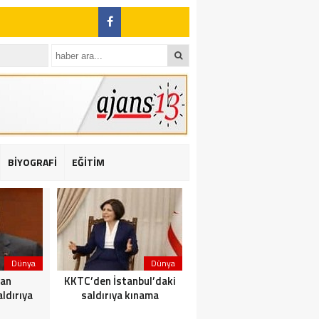
BİYOGRAFİ
EĞİTİM
ı: 2 yaralı
Dünya
Dünya
Dünya
dan
KKTC’den İstanbul’daki
Yolcu taşıyan teknede
ldırıya
saldırıya kınama
yangın çıktı: 23 ölü