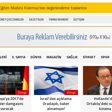
i Eğitim Müdürü Kokrmaz’dan değerlendirme toplantısı
akam Alibeyoğlu, Aile Destek Merkezini ziyaret etti
ÖBETÇİ ECZANELER
GAZETELER
FİRMA REHBERİ
İLETİŞİM
 ıhlamur piyasalarda
amış şehitleri için bayraklı kayak gösterileri düzenlenecek
 için yardım kermesi
O’dan 2016 yılı değerlendirmesi
LERİ
3. SAYFA
DÜNYA
MAGAZİN
SAĞLIK
SİYASET
SPOR
AKİKA! Sarıyer Çayırbaşı Cezayirli Hasan Paşa Camii’nde silahlı saldır
t Bahçeli’den Reina’ya düzenlenen terör saldırısına ilişkin açıklama
Dünya
Dünya
ya’ya 2017’de
İsrail’den açıklama:
Hollande’
ler damgasını
Oradaydı, haber
Ortaköy’deki sa
vuracak
alınamıyor!
kınama