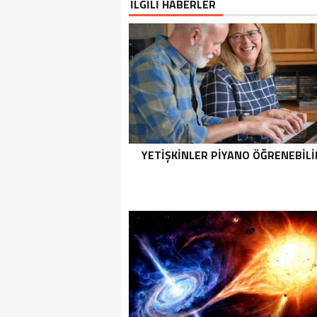
İLGİLİ HABERLER
YETIŞKINLER PIYANO ÖĞRENEBILI