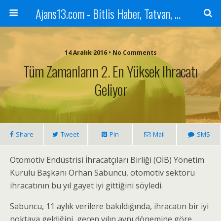
Ajans13.com - Bitlis Haber, Tatvan, Ahlat, Adilcevaz, Mutki, Hizan, Güroymak, Gazete, Ajans, 13, Haber
14 Aralık 2016 • No Comments
Tüm Zamanların 2. En Yüksek Ihracatı
Geliyor
Share
Tweet
Pin
Mail
SMS
Otomotiv Endüstrisi İhracatçıları Birliği (OİB) Yönetim
Kurulu Başkanı Orhan Sabuncu, otomotiv sektörü
ihracatının bu yıl gayet iyi gittiğini söyledi.
Sabuncu, 11 aylık verilere bakıldığında, ihracatın bir iyi
noktaya geldiğini, geçen yılın aynı dönemine göre