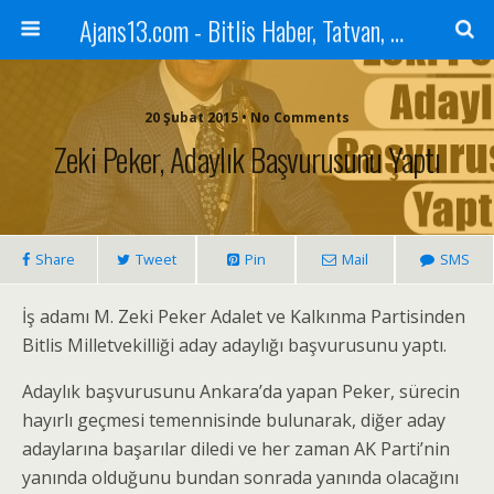
Ajans13.com - Bitlis Haber, Tatvan, Ahlat, Adilcevaz, Mutki, Hizan, Güroymak, Gazete, Ajans, 13, Haber
20 Şubat 2015 • No Comments
Zeki Peker, Adaylık Başvurusunu Yaptı
Share
Tweet
Pin
Mail
SMS
İş adamı M. Zeki Peker Adalet ve Kalkınma Partisinden
Bitlis Milletvekilliği aday adaylığı başvurusunu yaptı.
Adaylık başvurusunu Ankara’da yapan Peker, sürecin
hayırlı geçmesi temennisinde bulunarak, diğer aday
adaylarına başarılar diledi ve her zaman AK Parti’nin
yanında olduğunu bundan sonrada yanında olacağını