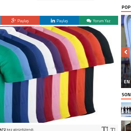
POP
Paylaş
Paylaş
Yorum Yaz
BU
EN 
P
SON
472
kez görüntülendi.