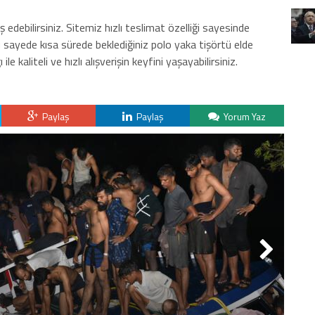
ş edebilirsiniz. Sitemiz hızlı teslimat özelliği sayesinde
 bu sayede kısa sürede beklediğiniz polo yaka tişörtü elde
le kaliteli ve hızlı alışverişin keyfini yaşayabilirsiniz.
Paylaş
Paylaş
Yorum Yaz