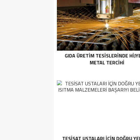
GIDA ÜRETIM TESISLERINDE HIJY
METAL TERCIHI
TESISAT USTALARI İÇIN DOĞRU Y