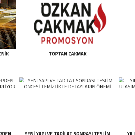
ENIK
TOPTAN ÇAKMAK
ERDEN
YENI YAPI VE TADILAT SONRASI TESLIM
YIL