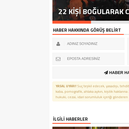
TTI
22 KIŞI BOĞULARAK 
HABER HAKKINDA GÖRÜŞ BELİRT
HABER H
YASAL UYARI!
Suç teşkil edecek, yasadışı, tehdit
kaba, pornografik, ahlaka aykırı, kişilik haklarına
hukuki, cezai, idari sorumluluk içeriği gönderen ki
İLGİLİ HABERLER