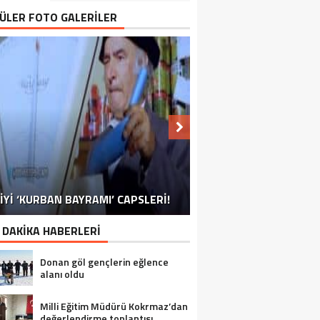
ÜLER FOTO GALERİLER
NU SÖYLEMEYEN ESNAF GÖRDÜNÜZ
İYİ ‘KURBAN BAYRAMI’ CAPSLERİ!
İRELLİ TAKVİMİ’NE BİR RAKİP DAHA!
FOTOĞRAFLARLA GÜROYMAK
FOTOĞRAFLARLA ADILCEVAZ
FOTOĞRAFLARLA TATVAN
FOTOĞRAFLARLA BITLIS
FOTOĞRAFLARLA AHLAT
FOTOĞRAFLARLA MUTKI
FOTOĞRAFLARLA HIZAN
MÜ?
 DAKİKA HABERLERİ
Donan göl gençlerin eğlence
alanı oldu
Milli Eğitim Müdürü Kokrmaz’dan
değerlendirme toplantısı