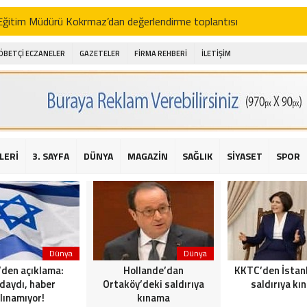
i Eğitim Müdürü Kokrmaz’dan değerlendirme toplantısı
akam Alibeyoğlu, Aile Destek Merkezini ziyaret etti
ÖBETÇİ ECZANELER
GAZETELER
FİRMA REHBERİ
İLETİŞİM
 ıhlamur piyasalarda
amış şehitleri için bayraklı kayak gösterileri düzenlenecek
 için yardım kermesi
O’dan 2016 yılı değerlendirmesi
LERİ
3. SAYFA
DÜNYA
MAGAZİN
SAĞLIK
SİYASET
SPOR
AKİKA! Sarıyer Çayırbaşı Cezayirli Hasan Paşa Camii’nde silahlı saldır
t Bahçeli’den Reina’ya düzenlenen terör saldırısına ilişkin açıklama
Dünya
Dünya
l’den açıklama:
Hollande’dan
KKTC’den İstan
daydı, haber
Ortaköy’deki saldırıya
saldırıya kı
lınamıyor!
kınama