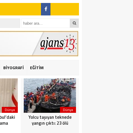
BİYOGRAFİ
EĞİTİM
ı: 2 yaralı
Dünya
Dünya
Dünya
bul’daki
Yolcu taşıyan teknede
Saldırı sonrası Putin: Bu
nama
yangın çıktı: 23 ölü
artık ortak görevimiz!