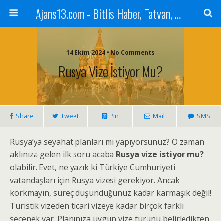
Ajans13.com - Bitlis Haber, Tatvan, Ahlat, Adilcevaz, Mutki, Hizan, Güroymak, Gazete, Ajans, 13, Haber
14 Ekim 2024 • No Comments
Rusya Vize İstiyor Mu?
Share
Tweet
Pin
Mail
SMS
Rusya’ya seyahat planları mı yapıyorsunuz? O zaman
aklınıza gelen ilk soru acaba
Rusya vize istiyor mu?
olabilir. Evet, ne yazık ki Türkiye Cumhuriyeti
vatandaşları için Rusya vizesi gerekiyor. Ancak
korkmayın, süreç düşündüğünüz kadar karmaşık değil!
Turistik vizeden ticari vizeye kadar birçok farklı
seçenek var. Planınıza uygun vize türünü belirledikten