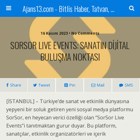
Ajans13.com - Bitlis Haber, Tatvan, Ahlat, Adilcevaz, Mutki, Hizan, Güroymak, Gazete, Ajans, 13, Haber
16 Kasım 2023 • No Comments
SORSOR LIVE EVENTS: SANATIN DİJİTAL
BULUŞMA NOKTASI
Share
Tweet
Pin
Mail
SMS
[İSTANBUL] – Türkiye’de sanat ve etkinlik dünyasına
yepyeni bir soluk getiren yeni sosyal medya platformu
SorSor, en heyecan verici özelliği olan “SorSor Live
Events”i tanıtmaktan gurur duyar. Bu platform,
sanatçılar, etkinlik organizatörleri ve içerik