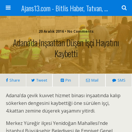
Ajans13.com - Bitlis Haber, Tatvan, Ahlat, Adilcevaz, Mutki, Hizan, Güroymak, Gazete, Ajans, 13, Haber
20 Aralık 2016 • No Comments
Adana’da Inşaattan Düşen Işçi Hayatını
Kaybetti
Share
Tweet
Pin
Mail
SMS
Adana’da çevik kuvvet hizmet binası inşaatında kalıp
sökerken dengesini kaybettiği öne sürülen işçi,
4.kattan zemine düşerek yaşamını yitirdi.
Merkez Yüreğir ilçesi Yenidoğan Mahallesi’nde
İstanbul Büyükşehir Belediyesi ile Emniyet Genel