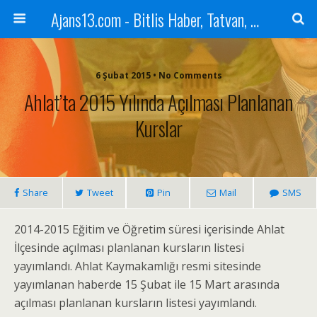
Ajans13.com - Bitlis Haber, Tatvan, Ahlat, Adilcevaz, Mutki, Hizan, Güroymak, Gazete, Ajans, 13, Haber
6 Şubat 2015 • No Comments
Ahlat’ta 2015 Yılında Açılması Planlanan
Kurslar
Share
Tweet
Pin
Mail
SMS
2014-2015 Eğitim ve Öğretim süresi içerisinde Ahlat
İlçesinde açılması planlanan kursların listesi
yayımlandı. Ahlat Kaymakamlığı resmi sitesinde
yayımlanan haberde 15 Şubat ile 15 Mart arasında
açılması planlanan kursların listesi yayımlandı.