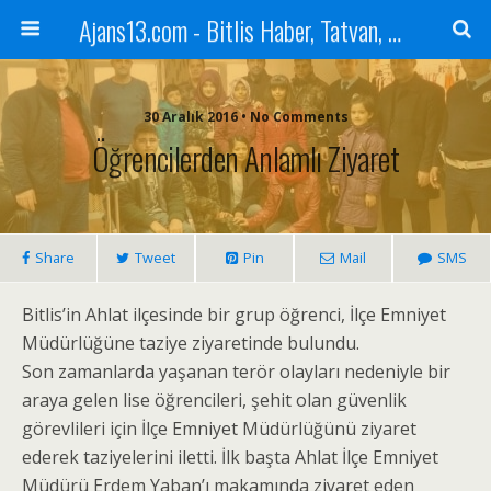
Ajans13.com - Bitlis Haber, Tatvan, Ahlat, Adilcevaz, Mutki, Hizan, Güroymak, Gazete, Ajans, 13, Haber
30 Aralık 2016 • No Comments
Öğrencilerden Anlamlı Ziyaret
Share
Tweet
Pin
Mail
SMS
Bitlis’in Ahlat ilçesinde bir grup öğrenci, İlçe Emniyet
Müdürlüğüne taziye ziyaretinde bulundu.
Son zamanlarda yaşanan terör olayları nedeniyle bir
araya gelen lise öğrencileri, şehit olan güvenlik
görevlileri için İlçe Emniyet Müdürlüğünü ziyaret
ederek taziyelerini iletti. İlk başta Ahlat İlçe Emniyet
Müdürü Erdem Yaban’ı makamında ziyaret eden