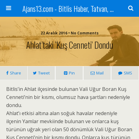
Ajans13.com - Bitlis Haber, Tatvan, Ahlat, Adilcevaz, Mutki, Hizan, Güroymak, Gazete, Ajans, 13, Haber
22 Aralık 2016 • No Comments
Ahlat’taki ‘Kuş Cenneti’ Dondu
Share
Tweet
Pin
Mail
SMS
Bitlis’in Ahlat ilçesinde bulunan Vali Uğur Boran Kuş
Cenneti’nin bir kısmı, olumsuz hava şartları nedeniyle
dondu.
Ahlat’ı etkisi altına alan soğuk havalar nedeniyle
ilçenin Yamlar mevkiinde bulunan ve onlarca kuş
türünün uğrak yeri olan 50 dönümlük Vali Uğur Boran
Kuş Cenneti’nin bir kısmı dondu. Onlarca kuş türünün