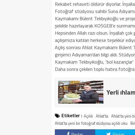
Rekabet rehaveti öldürür diyorlar. İnşalla
Fotoğraf stüdyosu sahibi Suna Adıyaman
Kaymakamı Bülent Tekbıyıkoğlu ve proje o
şekilde hazırlayarak KOSGEB’e sunmamızı 
Hepsinden Allah razı olsun. İnşallah çok
açılışımıza katılan herkese teşekkür edi
Açılış sonrası Ahlat Kaymakamı Bülent 
girişimci Adıyaman’dan bilgi aldı. Stüdy
Kaymakam Tekbıyıkoğlu, ‘bol kazançlar’
Daha sonra çekilen toplu hatıra fotoğraf
Yerli ıhla
Etiketler :
Açıldı
Ahlat'ta
Ahlat’ta yeni b
Ahlat’ta yeni bir fotoğraf stüdyosu açıldı oku
Bi
Paylaş
Paylaş