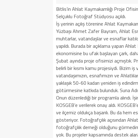
Bitlis’in Ahlat Kaymakamlığı Proje Ofis
Selçuklu Fotoğraf Stüdyosu açıldı.
İş yerinin açılış törenine Ahlat Kaymak
Yüzbaşı Ahmet Zafer Bayram, Ahlat Esna
muhtarlar, vatandaşlar ve esnaflar katıld
yapıldı. Burada bir açıklama yapan Ahlat
ekonomisine bu ufak başlayan çark, daha 
Şubat ayında proje ofisimizi açmıştık. Pr
belirli bir kısmı kamu projesiydi. Bizim i
vatandaşımızın, esnafımızın ve Ahlatlılar
yaklaşık 50-60 kadarı yeniden iş edindir
götürmesine katkıda bulunduk. Suna Adıya
Onun düzenlediği bir programla alındı. İşi
KOSGEB’e verilerek onay aldı. KOSGEB’
ve ilçemiz oldukça başarılı. Bu da hem es
gösteriyor. Fotoğrafçılık açısından Ahlat
fotoğrafçılık derneği olduğunu görmedim
yok. Bu projeler kapsamında destek alara