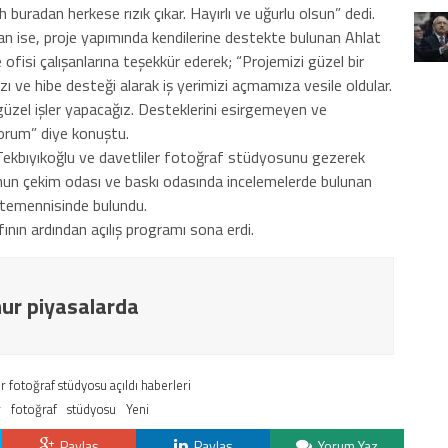
h buradan herkese rızık çıkar. Hayırlı ve uğurlu olsun” dedi.
 ise, proje yapımında kendilerine destekte bulunan Ahlat
fisi çalışanlarına teşekkür ederek; “Projemizi güzel bir
ve hibe desteği alarak iş yerimizi açmamıza vesile oldular.
 güzel işler yapacağız. Desteklerini esirgemeyen ve
yorum” diye konuştu.
Tekbıyıkoğlu ve davetliler fotoğraf stüdyosunu gezerek
onun çekim odası ve baskı odasında incelemelerde bulunan
 temennisinde bulundu.
ının ardından açılış programı sona erdi.
mur piyasalarda
ir fotoğraf stüdyosu açıldı haberleri
r
fotoğraf
stüdyosu
Yeni
Paylaş
Paylaş
Yorum Yaz