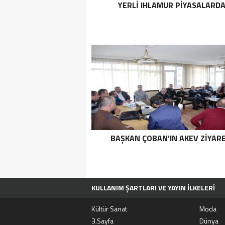
YERLI IHLAMUR PIYASALARD
BAŞKAN ÇOBAN’IN AKEV ZIYARE
KULLANIM ŞARTLARI VE YAYIN İLKELERI
TÜM MANŞET HABERLERI
MOVIEBOX A
Kültür Sanat
Moda
3.Sayfa
Dünya