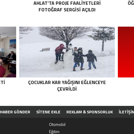
A
AHLAT’TA PROJE FAALIYETLERI
ÖĞ
FOTOĞRAF SERGISI AÇILDI
TI
ÇOCUKLAR KAR YAĞIŞINI EĞLENCEYE
ÇEVRILDI
HABER GÖNDER
SİTENE EKLE
REKLAM & SPONSORLUK
İLETIŞI
PP
Otomobil
Eğitim