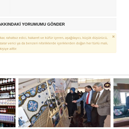
AKKINDAKİ YORUMUMU GÖNDER
kar, rahatsız edici, hakaret ve küfür içeren, aşağılayıcı, küçük düşürücü,
 zarar verici ya da benzeri niteliklerde içeriklerden doğan her türlü mali,
şiye aittir.