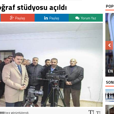
oğraf stüdyosu açıldı
POP
Paylaş
Paylaş
Yorum Yaz
BU
EN 
P
SON
900
kez görüntülendi.