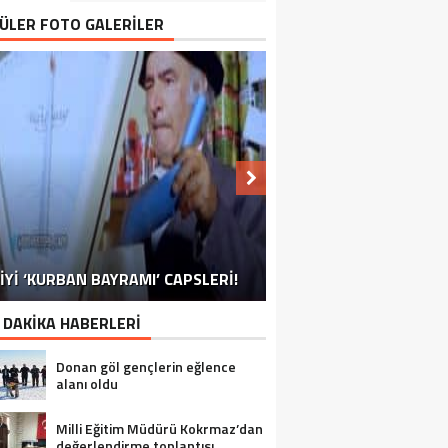
ÜLER FOTO GALERİLER
NU SÖYLEMEYEN ESNAF GÖRDÜNÜZ
İYİ ‘KURBAN BAYRAMI’ CAPSLERİ!
İRELLİ TAKVİMİ’NE BİR RAKİP DAHA!
FOTOĞRAFLARLA GÜROYMAK
FOTOĞRAFLARLA ADILCEVAZ
FOTOĞRAFLARLA TATVAN
FOTOĞRAFLARLA BITLIS
FOTOĞRAFLARLA AHLAT
FOTOĞRAFLARLA MUTKI
FOTOĞRAFLARLA HIZAN
MÜ?
 DAKİKA HABERLERİ
Donan göl gençlerin eğlence
alanı oldu
Milli Eğitim Müdürü Kokrmaz’dan
değerlendirme toplantısı