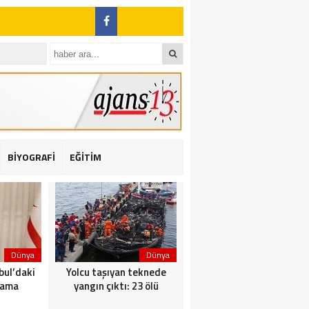
BİYOGRAFİ
EĞİTİM
ı: 2 yaralı
Dünya
Dünya
Dünya
bul’daki
Yolcu taşıyan teknede
Saldırı sonrası Putin: Bu
nama
yangın çıktı: 23 ölü
artık ortak görevimiz!