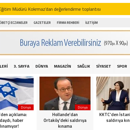
i Eğitim Müdürü Kokrmaz’dan değerlendirme toplantısı
akam Alibeyoğlu, Aile Destek Merkezini ziyaret etti
ÖBETÇİ ECZANELER
GAZETELER
FİRMA REHBERİ
İLETİŞİM
 ıhlamur piyasalarda
amış şehitleri için bayraklı kayak gösterileri düzenlenecek
 için yardım kermesi
O’dan 2016 yılı değerlendirmesi
LERİ
3. SAYFA
DÜNYA
MAGAZİN
SAĞLIK
SİYASET
SPOR
AKİKA! Sarıyer Çayırbaşı Cezayirli Hasan Paşa Camii’nde silahlı saldır
t Bahçeli’den Reina’ya düzenlenen terör saldırısına ilişkin açıklama
Dünya
Dünya
l’den açıklama:
Hollande’dan
KKTC’den İstan
daydı, haber
Ortaköy’deki saldırıya
saldırıya kı
lınamıyor!
kınama