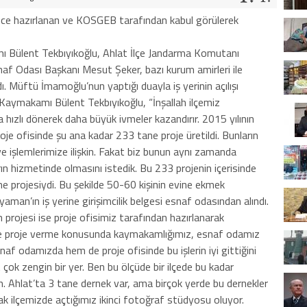
ince hazırlanan ve KOSGEB tarafından kabul görülerek
amı Bülent Tekbıyıkoğlu, Ahlat İlçe Jandarma Komutanı
f Odası Başkanı Mesut Şeker, bazı kurum amirleri ile
ı. Müftü İmamoğlu’nun yaptığı duayla iş yerinin açılışı
 Kaymakamı Bülent Tekbıyıkoğlu, “İnşallah ilçemiz
hızlı dönerek daha büyük ivmeler kazandırır. 2015 yılının
oje ofisinde şu ana kadar 233 tane proje üretildi. Bunların
ş ve işlemlerimize ilişkin. Fakat biz bunun aynı zamanda
ın hizmetinde olmasını istedik. Bu 233 projenin içerisinde
me projesiydi. Bu şekilde 50-60 kişinin evine ekmek
man’ın iş yerine girişimcilik belgesi esnaf odasından alındı.
n projesi ise proje ofisimiz tarafından hazırlanarak
e proje verme konusunda kaymakamlığımız, esnaf odamız
naf odamızda hem de proje ofisinde bu işlerin iyi gittiğini
 çok zengin bir yer. Ben bu ölçüde bir ilçede bu kadar
. Ahlat’ta 3 tane dernek var, ama birçok yerde bu dernekler
k ilçemizde açtığımız ikinci fotoğraf stüdyosu oluyor.