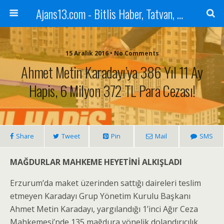
Ajans13.com - Bitlis Haber, Tatvan, Ahlat, Adilcevaz, Mutki, Hizan, Güroymak, Gazete, Ajans, 13, Haber
15 Aralık 2016 • No Comments
Ahmet Metin Karadayı’ya 386 Yıl 11 Ay
Hapis, 6 Milyon 372 TL Para Cezası!
Share
Tweet
Pin
Mail
SMS
MAĞDURLAR MAHKEME HEYETİNİ ALKIŞLADI
Erzurum’da maket üzerinden sattığı daireleri teslim
etmeyen Karadayı Grup Yönetim Kurulu Başkanı
Ahmet Metin Karadayı, yargılandığı 1’inci Ağır Ceza
Mahkemesi’nde 135 mağdura yönelik dolandırıcılık