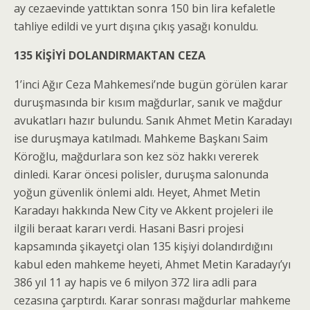
ay cezaevinde yattıktan sonra 150 bin lira kefaletle
tahliye edildi ve yurt dışına çıkış yasağı konuldu.
135 KİŞİYİ DOLANDIRMAKTAN CEZA
1’inci Ağır Ceza Mahkemesi’nde bugün görülen karar
duruşmasında bir kısım mağdurlar, sanık ve mağdur
avukatları hazır bulundu. Sanık Ahmet Metin Karadayı
ise duruşmaya katılmadı. Mahkeme Başkanı Saim
Köroğlu, mağdurlara son kez söz hakkı vererek
dinledi. Karar öncesi polisler, duruşma salonunda
yoğun güvenlik önlemi aldı. Heyet, Ahmet Metin
Karadayı hakkında New City ve Akkent projeleri ile
ilgili beraat kararı verdi. Hasani Basri projesi
kapsamında şikayetçi olan 135 kişiyi dolandırdığını
kabul eden mahkeme heyeti, Ahmet Metin Karadayı’yı
386 yıl 11 ay hapis ve 6 milyon 372 lira adli para
cezasına çarptırdı. Karar sonrası mağdurlar mahkeme