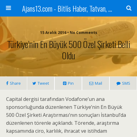
Ajans13.com - Bitlis Haber, Tatvan, Ahlat, Adilcevaz, Mutki, Hizan, Güroymak, Gazete, Ajans, 13, Haber
15 Aralık 2016 • No Comments
Türkiye’nin En Büyük 500 Özel Şirketi Belli
Oldu
Share
Tweet
Pin
Mail
SMS
Capital dergisi tarafından Vodafone’un ana
sponsorluğunda düzenlenen Türkiye’nin En Büyük
500 Özel Şirketi Araştırması’nın sonuçları İstanbul’da
düzenlenen törenle açıklandı. Törende, araştırma
kapsamında ciro, karlılık, ihracat ve istihdam