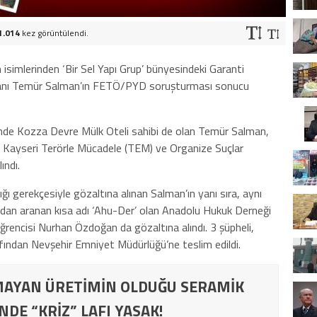
1.014
kez görüntülendi.
simlerinden ‘Bir Sel Yapı Grup’ bünyesindeki Garanti
kanı Temür Salman’ın FETÖ/PYD soruşturması sonucu
’nde Kozza Devre Mülk Oteli sahibi de olan Temür Salman,
Kayseri Terörle Mücadele (TEM) ve Organize Suçlar
ındı.
 gerekçesiyle gözaltına alınan Salman’ın yanı sıra, aynı
an aranan kısa adı ‘Ahu-Der’ olan Anadolu Hukuk Derneği
rencisi Nurhan Özdoğan da gözaltına alındı. 3 şüpheli,
fından Nevşehir Emniyet Müdürlüğü’ne teslim edildi.
MAYAN ÜRETİMİN OLDUĞU SERAMİK
DE “KRİZ” LAFI YASAK!