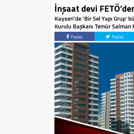
İnşaat devi FETÖ’den
Kayseri’de ‘Bir Sel Yapı Grup’ 
Kurulu Başkanı Temür Salman F
Paylaş
Paylaş