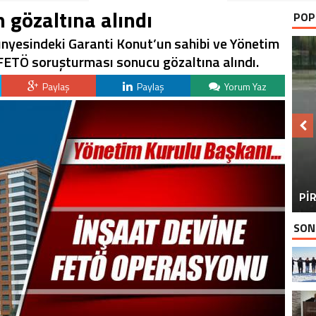
 gözaltına alındı
POP
bünyesindeki Garanti Konut’un sahibi ve Yönetim
ETÖ soruşturması sonucu gözaltına alındı.
Paylaş
Paylaş
Yorum Yaz
BU
PİR
SON