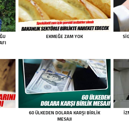
UĞU
EKMEĞE ZAM YOK
SI
AFI
60 ÜLKEDEN DOLARA KARŞI BIRLIK
İZ
MESAJI