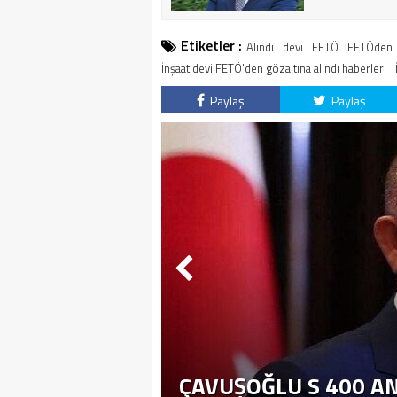
Etiketler :
Alındı
devi
FETÖ
FETÖden
İnşaat devi FETÖ'den gözaltına alındı haberleri
Paylaş
Paylaş
ÇAVUŞOĞLU S 400 A