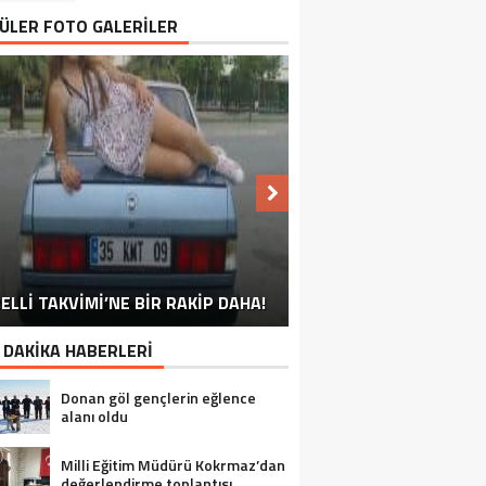
ÜLER FOTO GALERİLER
NU SÖYLEMEYEN ESNAF GÖRDÜNÜZ
ELLİ TAKVİMİ’NE BİR RAKİP DAHA!
EN İYİ ‘KURBAN BAYRAMI’ CAPSLERİ!
FOTOĞRAFLARLA GÜROYMAK
FOTOĞRAFLARLA ADILCEVAZ
FOTOĞRAFLARLA TATVAN
FOTOĞRAFLARLA BITLIS
FOTOĞRAFLARLA AHLAT
FOTOĞRAFLARLA MUTKI
FOTOĞRAFLARLA HIZAN
MÜ?
 DAKİKA HABERLERİ
Donan göl gençlerin eğlence
alanı oldu
Milli Eğitim Müdürü Kokrmaz’dan
değerlendirme toplantısı