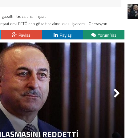
gözaltı
Gözaltına
İnşaat
İnşaat devi FETÖ'den gözaltına alındı oku
iş adamı
Operasyon
Paylaş
Paylaş
Yorum Yaz
NLAŞMASINI REDDETTI
2