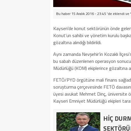
Bu haber 15 Aralık 2016 - 23:45 'de eklendi ve
Kayseri’de konut sektörünün önde gelen i
Konut’un sahibi ve yönetim kurulu baş
gözaltına alındığı bildirildi.
Aynı zamanda Nevşehir’in Kozaklı İlçesi
bu sabah düzenlenen operasyon sonucu 
Müdürlüğü (KOM) ekiplerince gözaltına al
FETÖ/PYD örgütüne mali finans sağladığı
soruşturma çerçevesinde FETÖ davasınd
üyesi avukat Mehmet Dinç, üniversite öğ
Kayseri Emniyet Müdürlüğü ekipleri tara
HİÇ DUR
SEKTÖRÜN