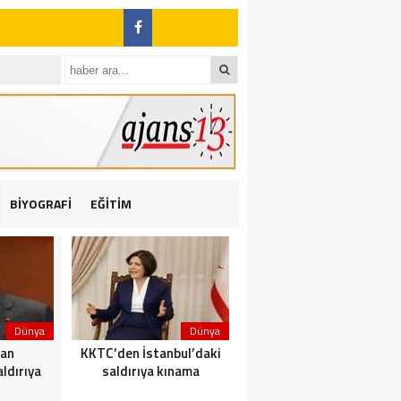
BİYOGRAFİ
EĞİTİM
ı: 2 yaralı
Dünya
Dünya
Dünya
dan
KKTC’den İstanbul’daki
Yolcu taşıyan teknede
ldırıya
saldırıya kınama
yangın çıktı: 23 ölü