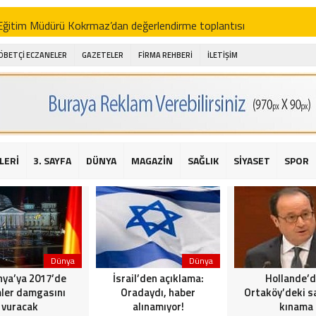
i Eğitim Müdürü Kokrmaz’dan değerlendirme toplantısı
akam Alibeyoğlu, Aile Destek Merkezini ziyaret etti
ÖBETÇİ ECZANELER
GAZETELER
FİRMA REHBERİ
İLETİŞİM
 ıhlamur piyasalarda
amış şehitleri için bayraklı kayak gösterileri düzenlenecek
 için yardım kermesi
O’dan 2016 yılı değerlendirmesi
LERİ
3. SAYFA
DÜNYA
MAGAZİN
SAĞLIK
SİYASET
SPOR
AKİKA! Sarıyer Çayırbaşı Cezayirli Hasan Paşa Camii’nde silahlı saldır
t Bahçeli’den Reina’ya düzenlenen terör saldırısına ilişkin açıklama
Dünya
Dünya
ya’ya 2017’de
İsrail’den açıklama:
Hollande’
ler damgasını
Oradaydı, haber
Ortaköy’deki sa
vuracak
alınamıyor!
kınama