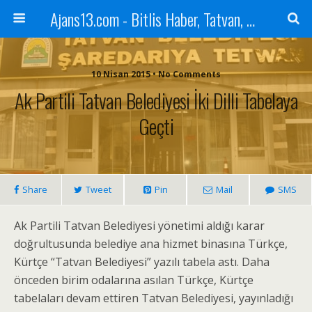
Ajans13.com - Bitlis Haber, Tatvan, Ahlat, Adilcevaz, Mutki, Hizan, Güroymak, Gazete, Ajans, 13, Haber
10 Nisan 2015 • No Comments
Ak Partili Tatvan Belediyesi İki Dilli Tabelaya
Geçti
Share
Tweet
Pin
Mail
SMS
Ak Partili Tatvan Belediyesi yönetimi aldığı karar
doğrultusunda belediye ana hizmet binasına Türkçe,
Kürtçe “Tatvan Belediyesi” yazılı tabela astı. Daha
önceden birim odalarına asılan Türkçe, Kürtçe
tabelaları devam ettiren Tatvan Belediyesi, yayınladığı