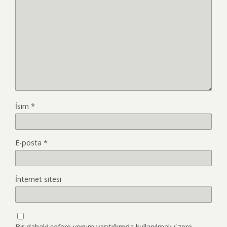
İsim
*
E-posta
*
İnternet sitesi
Bir dahaki sefere yorum yaptığımda kullanılmak üzere