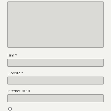
İsim
*
E-posta
*
İnternet sitesi