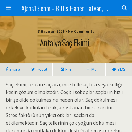
Ajans13.com - Bitlis Haber, Tatvan, Ahlat, Adilcevaz, Mutki, Hizan, Güroymak, Gazete, Ajans, 13, Haber
3 Haziran 2021 • No Comments
Antalya Saç Ekimi
Share
Tweet
Pin
Mail
SMS
Saç ekimi, azalan saçlara, ince telli saçlara veya kelliğe
kesin çözüm olmaktadır. Çeşitli sebepler saçların hızlı
bir şekilde dökülmesine neden olur. Saç dökülmesi
erkek ve kadınlarda sıkça rastlanan bir sorundur.
Stres faktörünün yıkıcı etkileri saçları da
etkilemektedir. Saç tellerinin çok yoğun dökülmesi
durumunda mutlaka doktor desteği alınması gerekir.