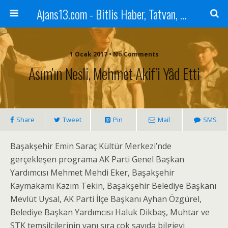
Ajans13.com - Bitlis Haber, Tatvan, Ahlat, Adilcevaz, Mutki, Hizan, Güroymak, Gazete, Ajans, 13, Haber
1 Ocak 2017 • No Comments
Asım’ın Nesli, Mehmet Akif’i Yâd Etti
Share
Tweet
Pin
Mail
SMS
Başakşehir Emin Saraç Kültür Merkezi’nde
gerçekleşen programa AK Parti Genel Başkan
Yardımcısı Mehmet Mehdi Eker, Başakşehir
Kaymakamı Kazım Tekin, Başakşehir Belediye Başkanı
Mevlüt Uysal, AK Parti İlçe Başkanı Ayhan Özgürel,
Belediye Başkan Yardımcısı Haluk Dikbaş, Muhtar ve
STK temsilcilerinin yanı sıra çok sayıda bilgievi