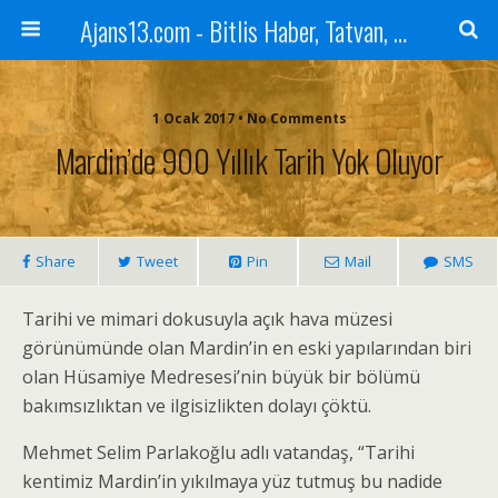
Ajans13.com - Bitlis Haber, Tatvan, Ahlat, Adilcevaz, Mutki, Hizan, Güroymak, Gazete, Ajans, 13, Haber
1 Ocak 2017 • No Comments
Mardin’de 900 Yıllık Tarih Yok Oluyor
Share
Tweet
Pin
Mail
SMS
Tarihi ve mimari dokusuyla açık hava müzesi
görünümünde olan Mardin’in en eski yapılarından biri
olan Hüsamiye Medresesi’nin büyük bir bölümü
bakımsızlıktan ve ilgisizlikten dolayı çöktü.
Mehmet Selim Parlakoğlu adlı vatandaş, “Tarihi
kentimiz Mardin’in yıkılmaya yüz tutmuş bu nadide