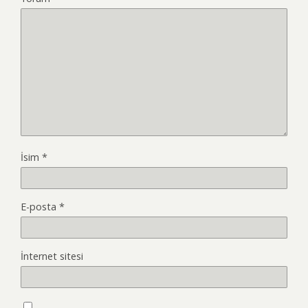
İsim
*
E-posta
*
İnternet sitesi