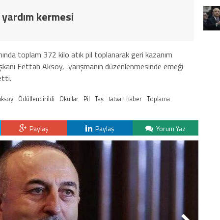
n yardım kermesi
ında toplam 372 kilo atık pil toplanarak geri kazanım
Başkanı Fettah Aksoy, yarışmanın düzenlenmesinde emeği
tti.
aksoy
Ödüllendirildi
Okullar
Pil
Taş
tatvan haber
Toplama
Paylaş
Paylaş
Yorum Yaz