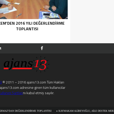
CEM’DEN 2016 YILI DEĞERLENDIRME
TOPLANTISI
M
13
© 2011 – 2016 ajans13.com Tüm Hakları
. ajans13.com adresine giren tüm kullanıcılar
ullanım Şartları
nı kabul etmiş sayılır.
LENDIRME TOPLANTISI
KAYMAKAM ALIBEYOĞLU, AILE DESTEK MERKEZINI ZIYARET ET