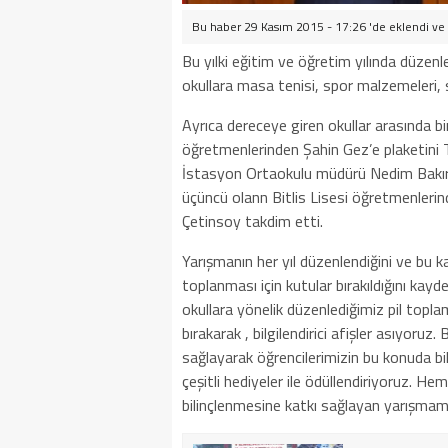
Bu haber 29 Kasım 2015 - 17:26 'de eklendi ve
Bu yılki eğitim ve öğretim yılında düzen
okullara masa tenisi, spor malzemeleri, sa
Ayrıca dereceye giren okullar arasında bir
öğretmenlerinden Şahin Gez’e plaketini 
İstasyon Ortaokulu müdürü Nedim Bakırt
üçüncü olann Bitlis Lisesi öğretmenlerind
Çetinsoy takdim etti.
Yarışmanın her yıl düzenlendiğini ve bu ka
toplanması için kutular bırakıldığını ka
okullara yönelik düzenlediğimiz pil topl
bırakarak , bilgilendirici afişler asıyoru
sağlayarak öğrencilerimizin bu konuda bil
çeşitli hediyeler ile ödüllendiriyoruz. H
bilinçlenmesine katkı sağlayan yarışmam