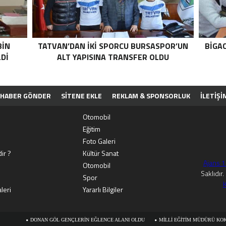
BIN
TATVAN’DAN IKI SPORCU BURSASPOR’UN
BİGA
LDI
ALT YAPISINA TRANSFER OLDU
HABER GÖNDER
SİTENE EKLE
REKLAM & SPONSORLUK
İLETIŞI
PP
Otomobil
Eğitim
Foto Galeri
ir ?
Kültür Sanat
Ajans 
Otomobil
Saklıdır
Spor
K
leri
Yararlı Bilgiler
N GÖL GENÇLERIN EĞLENCE ALANI OLDU
MILLI EĞITIM MÜDÜRÜ KOKRMAZ’DAN DEĞER