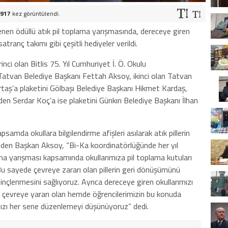
917
kez görüntülendi.
lenen ödüllü atık pil toplama yarışmasında, dereceye giren
tranç takımı gibi çeşitli hediyeler verildi.
inci olan Bitlis 75. Yıl Cumhuriyet İ. Ö. Okulu
Tatvan Belediye Başkanı Fettah Aksoy, ikinci olan Tatvan
aş’a plaketini Gölbaşı Belediye Başkanı Hikmet Kardaş,
en Serdar Koç’a ise plaketini Günkırı Belediye Başkanı İlhan
psamda okullara bilgilendirme afişleri asılarak atık pillerin
ydeden Başkan Aksoy, “Bi-Ka koordinatörlüğünde her yıl
ama yarışması kapsamında okullarımıza pil toplama kutuları
z. Bu sayede çevreye zararı olan pillerin geri dönüşümünü
inçlenmesini sağlıyoruz. Ayrıca dereceye giren okullarımızı
em çevreye yararı olan hemde öğrencilerimizin bu konuda
ızı her sene düzenlemeyi düşünüyoruz” dedi.