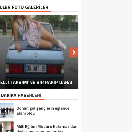
ÜLER FOTO GALERİLER
NU SÖYLEMEYEN ESNAF GÖRDÜNÜZ
ELLİ TAKVİMİ’NE BİR RAKİP DAHA!
EN İYİ ‘KURBAN BAYRAMI’ CAPSLERİ!
FOTOĞRAFLARLA GÜROYMAK
FOTOĞRAFLARLA ADILCEVAZ
FOTOĞRAFLARLA TATVAN
FOTOĞRAFLARLA BITLIS
FOTOĞRAFLARLA AHLAT
FOTOĞRAFLARLA MUTKI
FOTOĞRAFLARLA HIZAN
MÜ?
 DAKİKA HABERLERİ
Donan göl gençlerin eğlence
alanı oldu
Milli Eğitim Müdürü Kokrmaz’dan
değerlendirme toplantısı