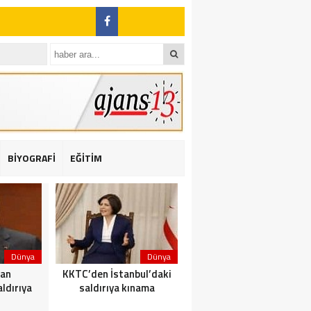
BİYOGRAFİ
EĞİTİM
ı: 2 yaralı
Dünya
Dünya
Dünya
dan
KKTC’den İstanbul’daki
Yolcu taşıyan teknede
ldırıya
saldırıya kınama
yangın çıktı: 23 ölü