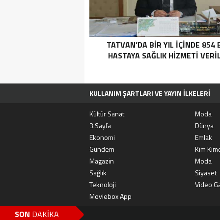
TATVAN’DA BIR YIL IÇINDE 854 
HASTAYA SAĞLIK HIZMETI VERI
KULLANIM ŞARTLARI VE YAYIN İLKELERI
TÜM MANŞET HABERLERI
MOVIEBOX A
Kültür Sanat
Moda
3.Sayfa
Dünya
Ekonomi
Emlak
Gündem
Kim Kimd
Magazin
Moda
Sağlık
Siyaset
Teknoloji
Video Ga
Moviebox App
SON
DAKİKA
DONA