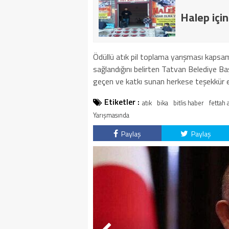
Halep içi
Ödüllü atık pil toplama yarışması kapsam
sağlandığını belirten Tatvan Belediye 
geçen ve katkı sunan herkese teşekkür e
Etiketler :
atık
bika
bitlis haber
fettah 
Yarışmasında
Paylaş
Paylaş