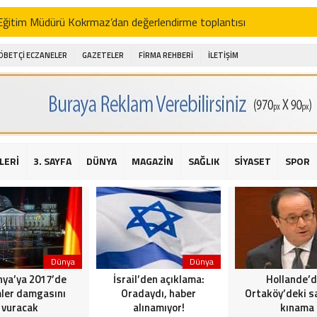
i Eğitim Müdürü Kokrmaz’dan değerlendirme toplantısı
akam Alibeyoğlu, Aile Destek Merkezini ziyaret etti
ÖBETÇİ ECZANELER
GAZETELER
FİRMA REHBERİ
İLETİŞİM
 ıhlamur piyasalarda
amış şehitleri için bayraklı kayak gösterileri düzenlenecek
 için yardım kermesi
O’dan 2016 yılı değerlendirmesi
LERİ
3. SAYFA
DÜNYA
MAGAZİN
SAĞLIK
SİYASET
SPOR
AKİKA! Sarıyer Çayırbaşı Cezayirli Hasan Paşa Camii’nde silahlı saldır
t Bahçeli’den Reina’ya düzenlenen terör saldırısına ilişkin açıklama
Dünya
Dünya
ya’ya 2017’de
İsrail’den açıklama:
Hollande’
ler damgasını
Oradaydı, haber
Ortaköy’deki sa
vuracak
alınamıyor!
kınama