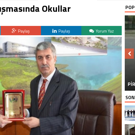
rışmasında Okullar
POP
Paylaş
Paylaş
Yorum Yaz
BU
PİR
SON