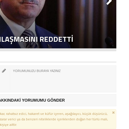
NLAŞMASINI REDDETTI
2
AKKINDAKİ YORUMUMU GÖNDER
kar, rahatsız edici, hakaret ve küfür içeren, aşağılayıcı, küçük düşürücü,
 zarar verici ya da benzeri niteliklerde içeriklerden doğan her türlü mali,
şiye aittir.