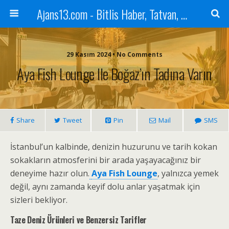
Ajans13.com - Bitlis Haber, Tatvan, Ahlat, Adilcevaz, Mutki, Hizan, Güroymak, Gazete, Ajans, 13, Haber
29 Kasım 2024 • No Comments
Aya Fish Lounge Ile Boğaz’ın Tadına Varın
Share
Tweet
Pin
Mail
SMS
İstanbul’un kalbinde, denizin huzurunu ve tarih kokan
sokakların atmosferini bir arada yaşayacağınız bir
deneyime hazır olun.
Aya Fish Lounge
, yalnızca yemek
değil, aynı zamanda keyif dolu anlar yaşatmak için
sizleri bekliyor.
Taze Deniz Ürünleri ve Benzersiz Tarifler