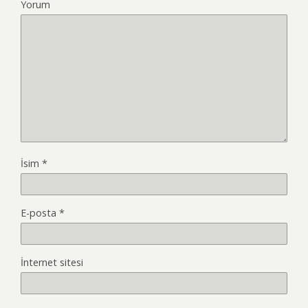
Yorum
İsim
*
E-posta
*
İnternet sitesi