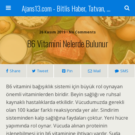
Ajans13.com - Bitlis Haber, Tatvan, Ahlat, Adilcevaz, Mutki, Hizan, Güroymak, Gazete, Ajans, 13, Haber
26 Kasım 2019 • No Comments
B6 Vitamini Nelerde Bulunur
Share
Tweet
Pin
Mail
SMS
B6 vitamini bağışıklık sistemi için büyük rol oynayan
önemli vitaminlerden biridir. Beyin sağlığı ve ruhsal
kaynaklı hastalıklarda etkilidir. Vücudumuzda gerekli
olan 100 kadar farklı reaksiyonda yer alır. Sindirim
sisteminden kalp sağlığına faydaları çoktur. Yeni hücre
yapımında rol oynar. Vücuda alınan proteinin
işlenebilmesi için b6 vitaminine ihtiyacı vardır. Suda