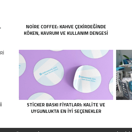
L
NOIRE COFFEE: KAHVE ÇEKIRDEĞINDE
KÖKEN, KAVRUM VE KULLANIM DENGESI
I
STICKER BASKI FIYATLARI: KALITE VE
UYGUNLUKTA EN İYI SEÇENEKLER