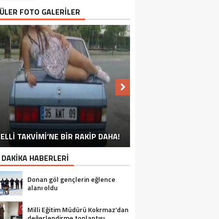
ÜLER FOTO GALERİLER
NU SÖYLEMEYEN ESNAF GÖRDÜNÜZ
ELLİ TAKVİMİ’NE BİR RAKİP DAHA!
EN İYİ ‘KURBAN BAYRAMI’ CAPSLERİ!
FOTOĞRAFLARLA GÜROYMAK
FOTOĞRAFLARLA ADILCEVAZ
FOTOĞRAFLARLA TATVAN
FOTOĞRAFLARLA BITLIS
FOTOĞRAFLARLA AHLAT
FOTOĞRAFLARLA MUTKI
FOTOĞRAFLARLA HIZAN
MÜ?
 DAKİKA HABERLERİ
Donan göl gençlerin eğlence
alanı oldu
Milli Eğitim Müdürü Kokrmaz’dan
değerlendirme toplantısı