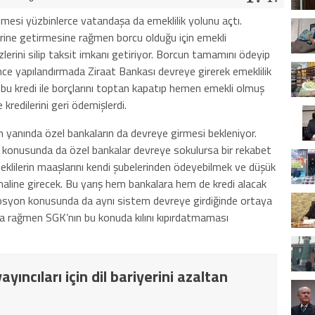
lmesi yüzbinlerce vatandaşa da emeklilik yolunu açtı.
yerine getirmesine rağmen borcu olduğu için emekli
zlerini silip taksit imkanı getiriyor. Borcun tamamını ödeyip
önce yapılandırmada Ziraat Bankası devreye girerek emeklilik
 bu kredi ile borçlarını toptan kapatıp hemen emekli olmuş
 kredilerini geri ödemişlerdi.
ın yanında özel bankaların da devreye girmesi bekleniyor.
konusunda da özel bankalar devreye sokulursa bir rekabet
klilerin maaşlarını kendi şubelerinden ödeyebilmek ve düşük
ş haline girecek. Bu yarış hem bankalara hem de kredi alacak
osyon konusunda da aynı sistem devreye girdiğinde ortaya
una rağmen SGK’nın bu konuda kılını kıpırdatmaması
yıncıları için dil bariyerini azaltan