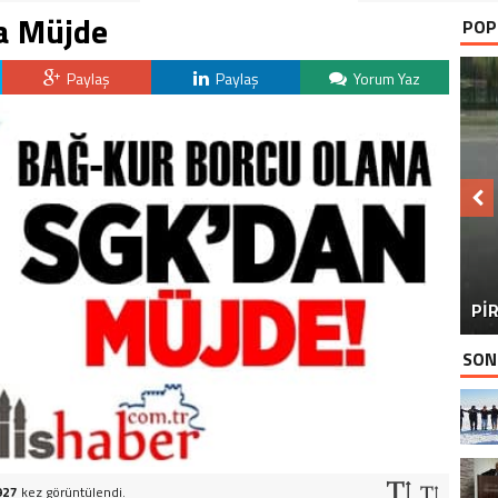
a Müjde
POP
Paylaş
Paylaş
Yorum Yaz
BU
PİR
SON
927
kez görüntülendi.