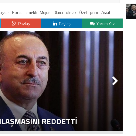
aşkur
Borcu
emekli
Müjde
Olana
olmak
Özel
prim
Ziraat
Paylaş
Paylaş
Yorum Yaz
NLAŞMASINI REDDETTI
2