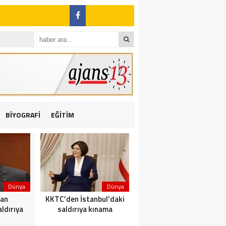
BİYOGRAFİ
EĞİTİM
ı: 2 yaralı
Dünya
Dünya
Dünya
dan
KKTC’den İstanbul’daki
Yolcu taşıyan teknede
ldırıya
saldırıya kınama
yangın çıktı: 23 ölü