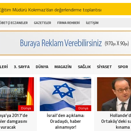
i Eğitim Müdürü Kokrmaz’dan değerlendirme toplantısı
akam Alibeyoğlu, Aile Destek Merkezini ziyaret etti
ÖBETÇİ ECZANELER
GAZETELER
FİRMA REHBERİ
İLETİŞİM
 ıhlamur piyasalarda
amış şehitleri için bayraklı kayak gösterileri düzenlenecek
 için yardım kermesi
O’dan 2016 yılı değerlendirmesi
LERİ
3. SAYFA
DÜNYA
MAGAZİN
SAĞLIK
SİYASET
SPOR
AKİKA! Sarıyer Çayırbaşı Cezayirli Hasan Paşa Camii’nde silahlı saldır
t Bahçeli’den Reina’ya düzenlenen terör saldırısına ilişkin açıklama
Dünya
Dünya
ya’ya 2017’de
İsrail’den açıklama:
Hollande’
ler damgasını
Oradaydı, haber
Ortaköy’deki sa
vuracak
alınamıyor!
kınama