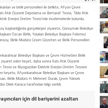
kanları ve birlik personelleri ile birlikte, Afyon Çevre
Katı Atık Düzenli Depolama ve Bertaraf Tesisi, Tıbbi Atık
trik Enerjisi Üretim Tesisi’nde incelemelerde bulundu.
Aksoy başkanlığında gerçekleşen ziyarete, Güroymak Belediye
aşkanı Özcan Birlik, Yolalan Belediye Başkanı Felemez
tinsoy, Birlik Müdürü Cesim Gözeten ve Birlik Personelleri
nkarahisar Belediye Başkanı ve Çevre Hizmetleri Birlik
ziyaret eden heyet, daha sonra Katı Atık Düzenli
n Tesisi ve Biyogazdan Elektrik Enerjisi Üretim Tesisini
eyen heyete, Afyonkarahisar Belediye Başkanı ve Çevre
oban, Birlik Müdürü H. Mehmet Durak, Çevre Yüksek
 Dilek Karaca tarafından bilgi verildi.
yıncıları için dil bariyerini azaltan