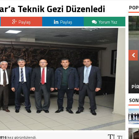
ar’a Teknik Gezi Düzenledi
POP
Paylaş
Paylaş
Yorum Yaz
BU
PİR
SON
816
kez görüntülendi.