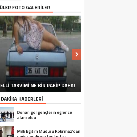
ÜLER FOTO GALERİLER
NU SÖYLEMEYEN ESNAF GÖRDÜNÜZ
ELLİ TAKVİMİ’NE BİR RAKİP DAHA!
EN İYİ ‘KURBAN BAYRAMI’ CAPSLERİ!
FOTOĞRAFLARLA GÜROYMAK
FOTOĞRAFLARLA ADILCEVAZ
FOTOĞRAFLARLA TATVAN
FOTOĞRAFLARLA BITLIS
FOTOĞRAFLARLA AHLAT
FOTOĞRAFLARLA MUTKI
FOTOĞRAFLARLA HIZAN
MÜ?
 DAKİKA HABERLERİ
Donan göl gençlerin eğlence
alanı oldu
Milli Eğitim Müdürü Kokrmaz’dan
değerlendirme toplantısı