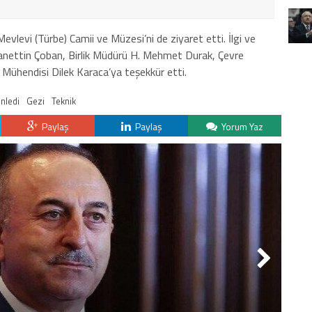
evlevi (Türbe) Camii ve Müzesi’ni de ziyaret etti. İlgi ve
hanettin Çoban, Birlik Müdürü H. Mehmet Durak, Çevre
Mühendisi Dilek Karaca’ya teşekkür etti.
nledi
Gezi
Teknik
Paylaş
Paylaş
Yorum Yaz