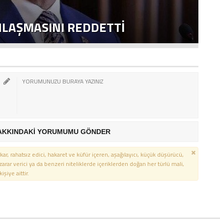
NLAŞMASINI REDDETTI
2
AKKINDAKİ YORUMUMU GÖNDER
kar, rahatsız edici, hakaret ve küfür içeren, aşağılayıcı, küçük düşürücü,
 zarar verici ya da benzeri niteliklerde içeriklerden doğan her türlü mali,
şiye aittir.