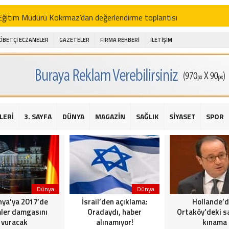
i Eğitim Müdürü Kokrmaz’dan değerlendirme toplantısı
akam Alibeyoğlu, Aile Destek Merkezini ziyaret etti
ÖBETÇİ ECZANELER
GAZETELER
FİRMA REHBERİ
İLETİŞİM
 ıhlamur piyasalarda
amış şehitleri için bayraklı kayak gösterileri düzenlenecek
 için yardım kermesi
O’dan 2016 yılı değerlendirmesi
LERİ
3. SAYFA
DÜNYA
MAGAZİN
SAĞLIK
SİYASET
SPOR
AKİKA! Sarıyer Çayırbaşı Cezayirli Hasan Paşa Camii’nde silahlı saldır
t Bahçeli’den Reina’ya düzenlenen terör saldırısına ilişkin açıklama
Dünya
Dünya
ya’ya 2017’de
İsrail’den açıklama:
Hollande’
ler damgasını
Oradaydı, haber
Ortaköy’deki sa
vuracak
alınamıyor!
kınama