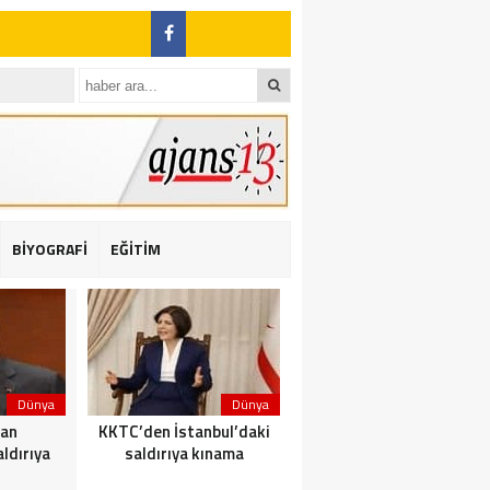
BİYOGRAFİ
EĞİTİM
ı: 2 yaralı
Dünya
Dünya
Dünya
dan
KKTC’den İstanbul’daki
Yolcu taşıyan teknede
ldırıya
saldırıya kınama
yangın çıktı: 23 ölü