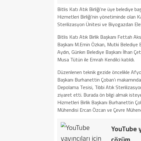
Bitlis Katı Atık Birliği’ne üye belediye baş
Hizmetleri Birliği’nin yönetiminde olan 
Sterilizasyon Ünitesi ve Biyogazdan Elek
Bitlis Katı Atık Birlik Başkanı Fettah 
Başkanı M.Emin Özkan, Mutki Belediye B
Aydın, Günkırı Belediye Başkanı İlhan Çe
Musa Tütün ile Emrah Kendilci katıldı.
Düzenlenen teknik gezide öncelikle Afyo
Başkanı Burhanettin Çoban’ı makamında 
Depolama Tesisi, Tıbbi Atık Sterilizasyo
ziyaret etti. Burada ön bilgi almak ist
Hizmetleri Birlik Başkanı Burhanettin Ç
Mühendisi Ercan Özcan ve Çevre Mühendisi
YouTube ya
çözüm