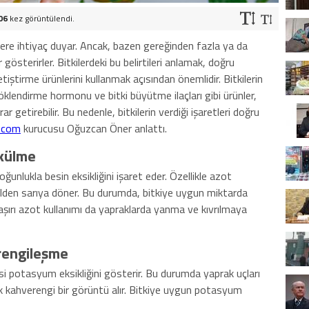
06
kez görüntülendi.
inlere ihtiyaç duyar. Ancak, bazen gereğinden fazla ya da
er gösterirler. Bitkilerdeki bu belirtileri anlamak, doğru
ştirme ürünlerini kullanmak açısından önemlidir. Bitkilerin
öklendirme hormonu ve bitki büyütme ilaçları gibi ürünler,
ar getirebilir. Bu nedenle, bitkilerin verdiği işaretleri doğru
.com
kurucusu Oğuzcan Öner anlattı.
külme
ğunlukla besin eksikliğini işaret eder. Özellikle azot
şilden sarıya döner. Bu durumda, bitkiye uygun miktarda
 aşırı azot kullanımı da yapraklarda yanma ve kıvrılmaya
rengileşme
i potasyum eksikliğini gösterir. Bu durumda yaprak uçları
ak kahverengi bir görüntü alır. Bitkiye uygun potasyum