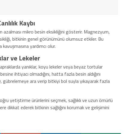
anlılık Kaybı
ğın azalması mikro besin eksikliğini gösterir. Magnezyum,
sikliği, bitkinin genel görünümünü olumsuz etkiler. Bu
ına kavuşmasına yardımcı olur.
klar ve Lekeler
yapraklarda yanıklar, koyu lekeler veya beyaz tortular
 besine ihtiyacı olmadığını, hatta fazla besin aldığını
, gübrelemeye ara verip bitkiyi bol suyla yıkayarak fazla
 doğru yetiştirme ürünlerini seçmek, sağlıklı ve uzun ömürlü
ilere dikkat ederek bitkinin sağlığını korumak ve gelişimini