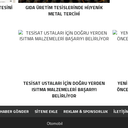
TESINI
GIDA ÜRETIM TESISLERINDE HIJYENIK
METAL TERCIHI
TESISAT USTALARI İÇIN DOĞRU YERDEN
YENI
ISITMA MALZEMELERI BAŞARIYI
ÖNCE
BELIRLIYOR
HABER GÖNDER
SİTENE EKLE
REKLAM & SPONSORLUK
İLETIŞI
PP
Otomobil