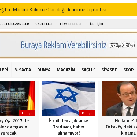
i Eğitim Müdürü Kokrmaz’dan değerlendirme toplantısı
akam Alibeyoğlu, Aile Destek Merkezini ziyaret etti
ÖBETÇİ ECZANELER
GAZETELER
FİRMA REHBERİ
İLETİŞİM
 ıhlamur piyasalarda
amış şehitleri için bayraklı kayak gösterileri düzenlenecek
 için yardım kermesi
O’dan 2016 yılı değerlendirmesi
LERİ
3. SAYFA
DÜNYA
MAGAZİN
SAĞLIK
SİYASET
SPOR
AKİKA! Sarıyer Çayırbaşı Cezayirli Hasan Paşa Camii’nde silahlı saldır
t Bahçeli’den Reina’ya düzenlenen terör saldırısına ilişkin açıklama
Dünya
Dünya
ya’ya 2017’de
İsrail’den açıklama:
Hollande’
ler damgasını
Oradaydı, haber
Ortaköy’deki sa
vuracak
alınamıyor!
kınama