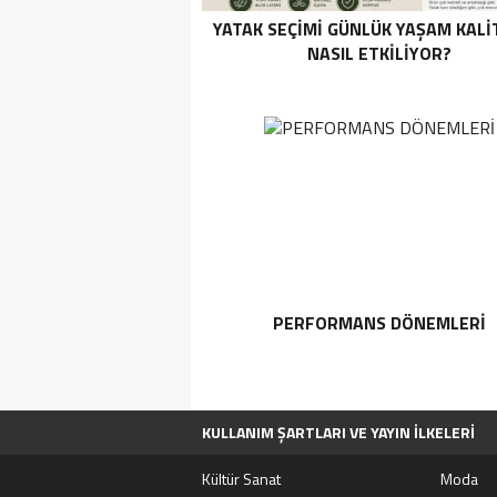
YATAK SEÇIMI GÜNLÜK YAŞAM KALI
NASIL ETKILIYOR?
PERFORMANS DÖNEMLERI
KULLANIM ŞARTLARI VE YAYIN İLKELERI
TÜM MANŞET HABERLERI
MOVIEBOX A
Kültür Sanat
Moda