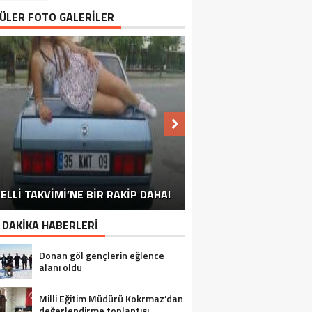
ÜLER FOTO GALERİLER
NU SÖYLEMEYEN ESNAF GÖRDÜNÜZ
ELLİ TAKVİMİ’NE BİR RAKİP DAHA!
EN İYİ ‘KURBAN BAYRAMI’ CAPSLERİ!
FOTOĞRAFLARLA GÜROYMAK
FOTOĞRAFLARLA ADILCEVAZ
FOTOĞRAFLARLA TATVAN
FOTOĞRAFLARLA BITLIS
FOTOĞRAFLARLA AHLAT
FOTOĞRAFLARLA MUTKI
FOTOĞRAFLARLA HIZAN
MÜ?
 DAKİKA HABERLERİ
Donan göl gençlerin eğlence
alanı oldu
Milli Eğitim Müdürü Kokrmaz’dan
değerlendirme toplantısı