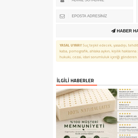
HABER H
YASAL UYARI!
Suç teşkil edecek, yasadışı, tehdit
kaba, pornografik, ahlaka aykırı, kişilik haklarına
hukuki, cezai, idari sorumluluk içeriği gönderen ki
İLGİLİ HABERLER