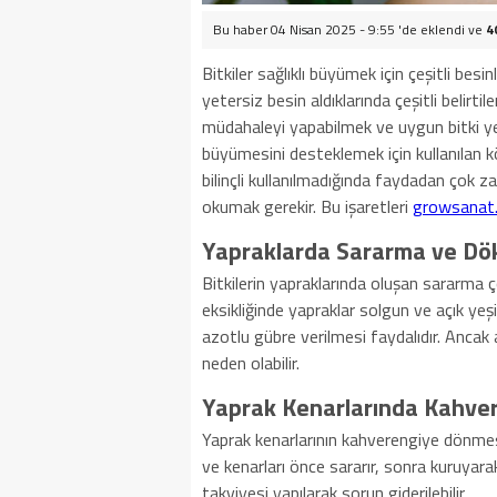
Bu haber 04 Nisan 2025 - 9:55 'de eklendi ve
4
Bitkiler sağlıklı büyümek için çeşitli bes
yetersiz besin aldıklarında çeşitli belirtil
müdahaleyi yapabilmek ve uygun bitki yeti
büyümesini desteklemek için kullanılan k
bilinçli kullanılmadığında faydadan çok zar
okumak gerekir. Bu işaretleri
growsanat
Yapraklarda Sararma ve Dö
Bitkilerin yapraklarında oluşan sararma ço
eksikliğinde yapraklar solgun ve açık ye
azotlu gübre verilmesi faydalıdır. Ancak
neden olabilir.
Yaprak Kenarlarında Kahve
Yaprak kenarlarının kahverengiye dönmes
ve kenarları önce sararır, sonra kuruyar
takviyesi yapılarak sorun giderilebilir.