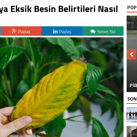
ya Eksik Besin Belirtileri Nasıl
POP
Paylaş
Paylaş
Yorum Yaz
BU
PİR
SON