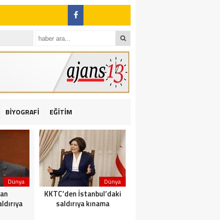
BİYOGRAFİ
EĞİTİM
ı: 2 yaralı
Dünya
Dünya
Dünya
dan
KKTC’den İstanbul’daki
Yolcu taşıyan teknede
ldırıya
saldırıya kınama
yangın çıktı: 23 ölü