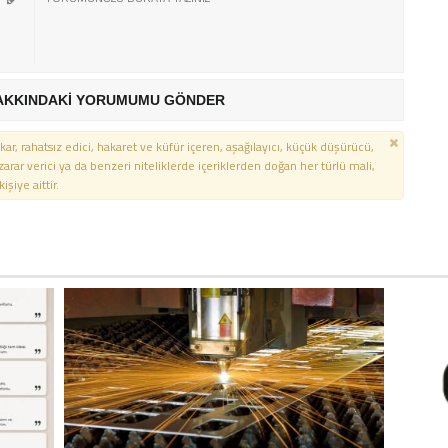
AKKINDAKİ YORUMUMU GÖNDER
kar, rahatsız edici, hakaret ve küfür içeren, aşağılayıcı, küçük düşürücü,
 zarar verici ya da benzeri niteliklerde içeriklerden doğan her türlü mali,
şiye aittir.