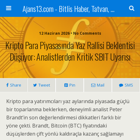
Ajans13.com - Bitlis Haber, Tatvan, Ahlat, Adilcevaz, Mutki, Hizan, Güroymak, Gazete, Ajans, 13, Haber
12 Haziran 2026 • No Comments
Kripto Para Piyasasında Yaz Rallisi Beklentisi
Düşüyor: Analistlerden Kritik SBIT Uyarısı
Share
Tweet
Pin
Mail
SMS
Kripto para yatırımcıları yaz aylarında piyasada güçlü
bir toparlanma beklerken, deneyimli analist Peter
Brandt’in son değerlendirmesi dikkatleri farklı bir
yöne çekti. Brandt, Bitcoin (BTC) fiyatındaki
düşüşlerden çift yönlü kaldıraçla kazanç sağlamayı