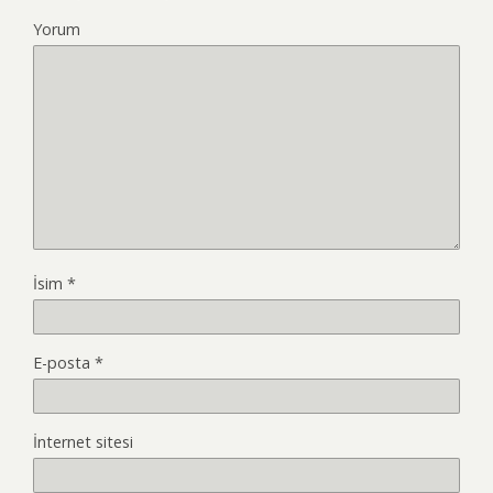
Yorum
İsim
*
E-posta
*
İnternet sitesi