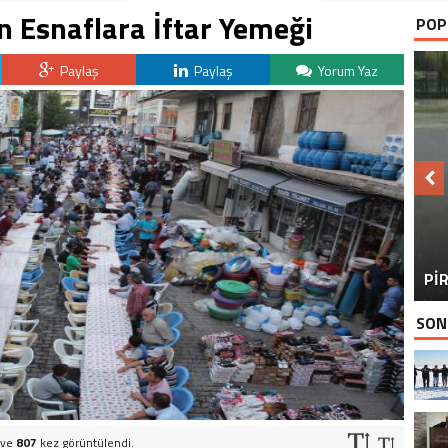
en Esnaflara İftar Yemeği
POP
Paylaş
Paylaş
Yorum Yaz
BU
PİR
SON
 ve
807
kez görüntülendi.