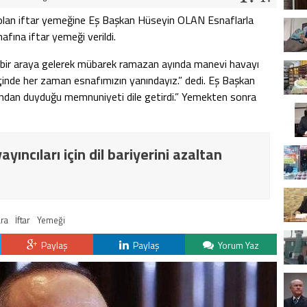
ş olan iftar yemeğine Eş Başkan Hüseyin OLAN Esnaflarla
afına iftar yemeği verildi.
bir araya gelerek mübarek ramazan ayında manevi havayı
 içinde her zaman esnafımızın yanındayız.” dedi. Eş Başkan
ından duyduğu memnuniyeti dile getirdi.” Yemekten sonra
yıncıları için dil bariyerini azaltan
ara
İftar
Yemeği
Paylaş
Paylaş
Yorum Yaz