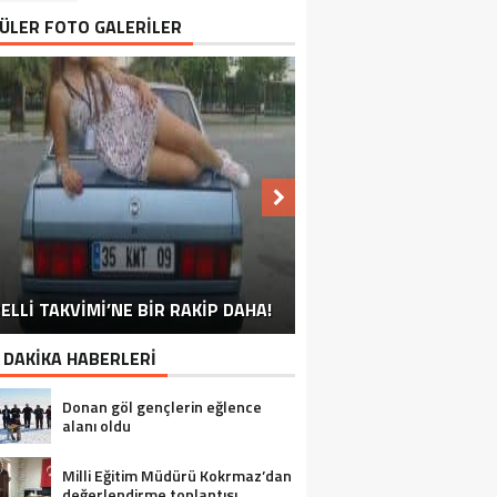
ÜLER FOTO GALERİLER
NU SÖYLEMEYEN ESNAF GÖRDÜNÜZ
ELLİ TAKVİMİ’NE BİR RAKİP DAHA!
EN İYİ ‘KURBAN BAYRAMI’ CAPSLERİ!
FOTOĞRAFLARLA GÜROYMAK
FOTOĞRAFLARLA ADILCEVAZ
FOTOĞRAFLARLA TATVAN
FOTOĞRAFLARLA BITLIS
FOTOĞRAFLARLA AHLAT
FOTOĞRAFLARLA MUTKI
FOTOĞRAFLARLA HIZAN
MÜ?
 DAKİKA HABERLERİ
Donan göl gençlerin eğlence
alanı oldu
Milli Eğitim Müdürü Kokrmaz’dan
değerlendirme toplantısı