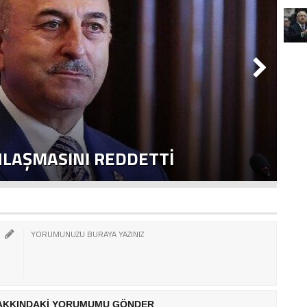
NLAŞMASINI REDDETTI
2
AKKINDAKİ YORUMUMU GÖNDER