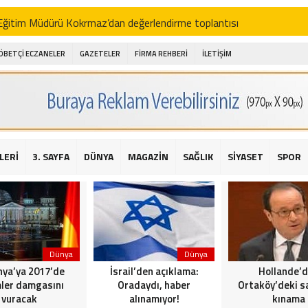
i Eğitim Müdürü Kokrmaz’dan değerlendirme toplantısı
akam Alibeyoğlu, Aile Destek Merkezini ziyaret etti
ÖBETÇİ ECZANELER
GAZETELER
FİRMA REHBERİ
İLETİŞİM
 ıhlamur piyasalarda
amış şehitleri için bayraklı kayak gösterileri düzenlenecek
 için yardım kermesi
O’dan 2016 yılı değerlendirmesi
LERİ
3. SAYFA
DÜNYA
MAGAZİN
SAĞLIK
SİYASET
SPOR
AKİKA! Sarıyer Çayırbaşı Cezayirli Hasan Paşa Camii’nde silahlı saldır
t Bahçeli’den Reina’ya düzenlenen terör saldırısına ilişkin açıklama
Dünya
Dünya
ya’ya 2017’de
İsrail’den açıklama:
Hollande’
ler damgasını
Oradaydı, haber
Ortaköy’deki sa
vuracak
alınamıyor!
kınama