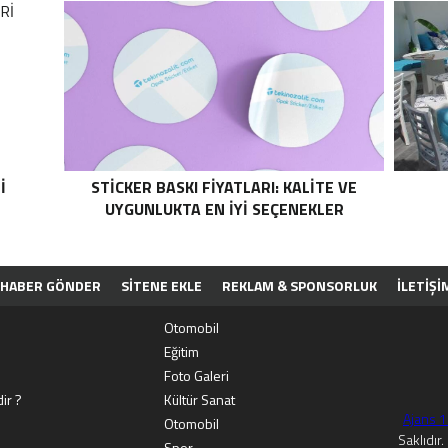
I
STICKER BASKI FIYATLARI: KALITE VE
UYGUNLUKTA EN İYI SEÇENEKLER
HABER GÖNDER
SİTENE EKLE
REKLAM & SPONSORLUK
İLETIŞI
PP
Otomobil
Eğitim
Foto Galeri
ir ?
Kültür Sanat
Ajans 
Otomobil
Saklıdır
Spor