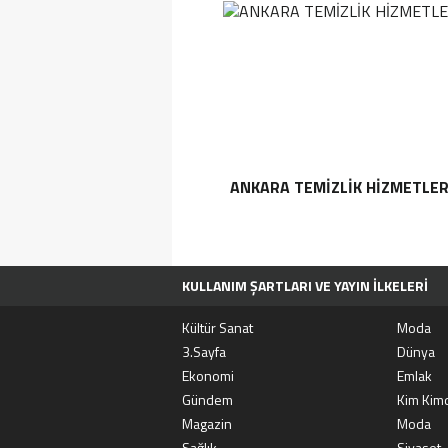
ANKARA TEMIZLIK HIZMETLER
KULLANIM ŞARTLARI VE YAYIN İLKELERI
TÜM MANŞET HABERLERI
MOVIEBOX A
Kültür Sanat
Moda
3.Sayfa
Dünya
Ekonomi
Emlak
Gündem
Kim Kimd
Magazin
Moda
Sağlık
Siyaset