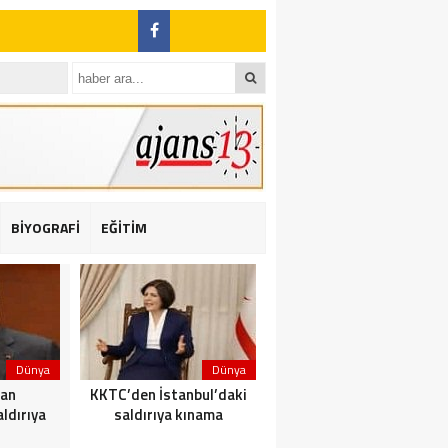
BİYOGRAFİ
EĞİTİM
ı: 2 yaralı
Dünya
Dünya
Dünya
dan
KKTC’den İstanbul’daki
Yolcu taşıyan teknede
ldırıya
saldırıya kınama
yangın çıktı: 23 ölü