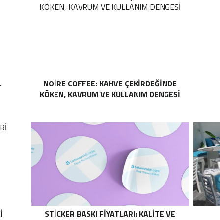
L
NOIRE COFFEE: KAHVE ÇEKIRDEĞINDE
KÖKEN, KAVRUM VE KULLANIM DENGESI
I
STICKER BASKI FIYATLARI: KALITE VE