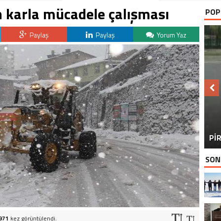
n karla mücadele çalışması
POP
Paylaş
Paylaş
Yorum Yaz
BU
PİR
SON
971
kez görüntülendi.