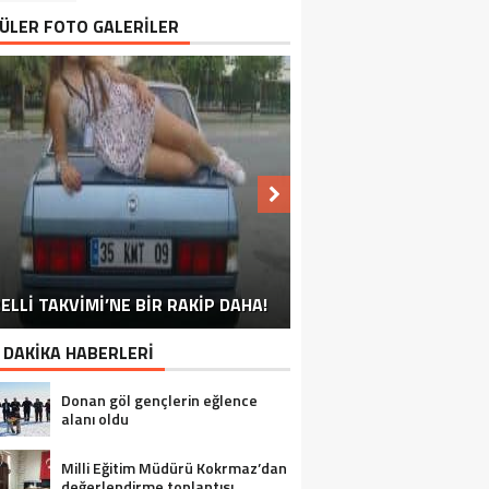
ÜLER FOTO GALERİLER
NU SÖYLEMEYEN ESNAF GÖRDÜNÜZ
ELLİ TAKVİMİ’NE BİR RAKİP DAHA!
EN İYİ ‘KURBAN BAYRAMI’ CAPSLERİ!
FOTOĞRAFLARLA GÜROYMAK
FOTOĞRAFLARLA ADILCEVAZ
FOTOĞRAFLARLA TATVAN
FOTOĞRAFLARLA BITLIS
FOTOĞRAFLARLA AHLAT
FOTOĞRAFLARLA MUTKI
FOTOĞRAFLARLA HIZAN
MÜ?
 DAKİKA HABERLERİ
Donan göl gençlerin eğlence
alanı oldu
Milli Eğitim Müdürü Kokrmaz’dan
değerlendirme toplantısı