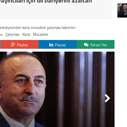
yıncıları için dil bariyerini azaltan
 Belediyesinden karla mücadele çalışması haberleri
ku
Çalışması
Karla
Mücadele
Paylaş
Paylaş
Yorum Yaz