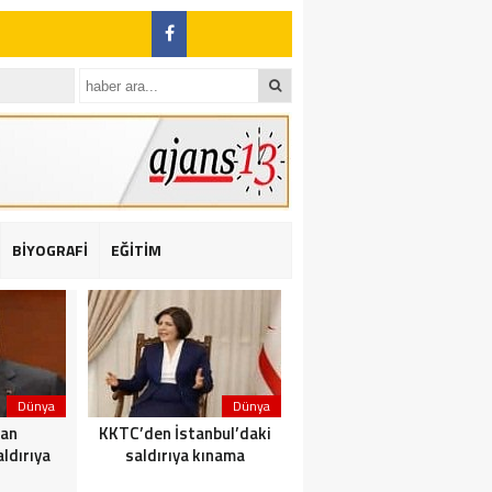
BİYOGRAFİ
EĞİTİM
ı: 2 yaralı
Dünya
Dünya
Dünya
dan
KKTC’den İstanbul’daki
Yolcu taşıyan teknede
ldırıya
saldırıya kınama
yangın çıktı: 23 ölü