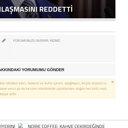
NLAŞMASINI REDDETTI
2
AKKINDAKİ YORUMUMU GÖNDER
kar, rahatsız edici, hakaret ve küfür içeren, aşağılayıcı, küçük düşürücü,
 zarar verici ya da benzeri niteliklerde içeriklerden doğan her türlü mali,
şiye aittir.