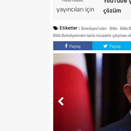
YouTube ya
çözüm
Etiketler :
Belediyesi'nden
Bitlis
Bitlis
Bitlis Belediyesinden karla mücadele çalışması o
Paylaş
Paylaş