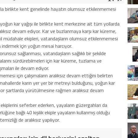
ıyla birlikte kent genelinde hayatın olumsuz etkilenmemesi
n yoğun kar yağışı ile birlikte kent merkezine ait tüm yollarda
alıksız devam ediyor. Kar ve buzlanmaya karşı kar küreme,
il müdahale ekipleri, vatandaşların olumsuz etkilenmemesi
a indirmek için yoğun mesai harcıyor.
orunsuz sağlanması, vatandaşların sağlıklı bir şekilde
larını sürdürebilmeleri için kar küreme, tuzlama ve
ışmaları ile devam ediyor.
mesi için çalışmaların aralıksız devam ettiğini belirten
 mahallerde karın yer yer bir metreyi bulduğunu, yoğun kar
k zor şartlarda yürütülmesine rağmen aralıksız devam
 ekiplerini seferber ederken, yayaların güzergahları da
lüğüne bağlı 40 kişilik ekiple yayaların kullanmış olduğu
temizliği de aralıksız yapılıyor.