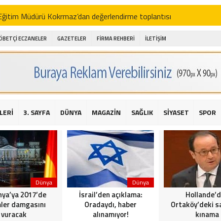
i Eğitim Müdürü Kokrmaz’dan değerlendirme toplantısı
akam Alibeyoğlu, Aile Destek Merkezini ziyaret etti
ÖBETÇİ ECZANELER
GAZETELER
FİRMA REHBERİ
İLETİŞİM
 ıhlamur piyasalarda
amış şehitleri için bayraklı kayak gösterileri düzenlenecek
 için yardım kermesi
O’dan 2016 yılı değerlendirmesi
LERİ
3. SAYFA
DÜNYA
MAGAZİN
SAĞLIK
SİYASET
SPOR
AKİKA! Sarıyer Çayırbaşı Cezayirli Hasan Paşa Camii’nde silahlı saldır
t Bahçeli’den Reina’ya düzenlenen terör saldırısına ilişkin açıklama
Dünya
Dünya
ya’ya 2017’de
İsrail’den açıklama:
Hollande’
ler damgasını
Oradaydı, haber
Ortaköy’deki sa
vuracak
alınamıyor!
kınama