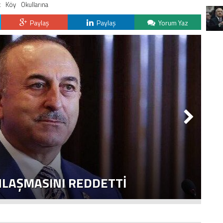
k
Köy
Okullarına
Paylaş
Paylaş
Yorum Yaz
NLAŞMASINI REDDETTI
2