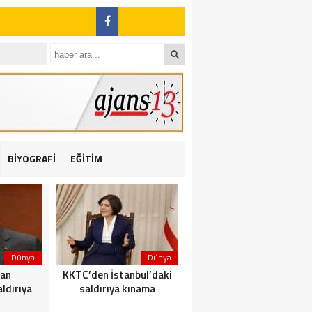
BİYOGRAFİ
EĞİTİM
ı: 2 yaralı
Dünya
Dünya
Dünya
dan
KKTC’den İstanbul’daki
Yolcu taşıyan teknede
ldırıya
saldırıya kınama
yangın çıktı: 23 ölü