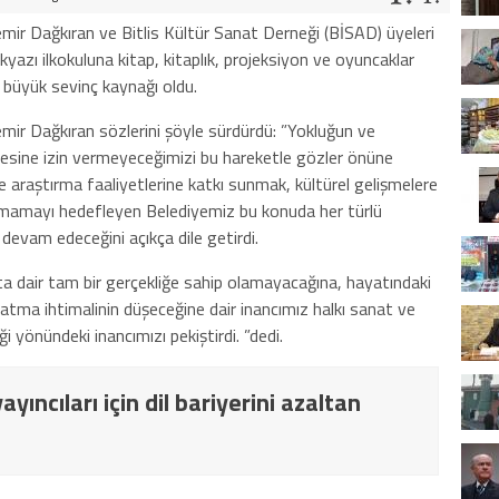
mir Dağkıran ve Bitlis Kültür Sanat Derneği (BİSAD) üyeleri
kyazı ilkokuluna kitap, kitaplık, projeksiyon ve oyuncaklar
n büyük sevinç kaynağı oldu.
mir Dağkıran sözlerini şöyle sürdürdü: ”Yokluğun ve
esine izin vermeyeceğimizi bu hareketle gözler önüne
 araştırma faaliyetlerine katkı sunmak, kültürel gelişmelere
 kalmamayı hedefleyen Belediyemiz bu konuda her türlü
 devam edeceğini açıkça dile getirdi.
a dair tam bir gerçekliğe sahip olamayacağına, hayatındaki
 atma ihtimalinin düşeceğine dair inancımız halkı sanat ve
 yönündeki inancımızı pekiştirdi. ”dedi.
yıncıları için dil bariyerini azaltan