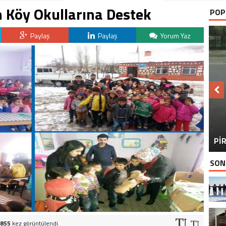
n Köy Okullarına Destek
POP
Paylaş
Paylaş
Yorum Yaz
BU
PİR
SON
855
kez görüntülendi.