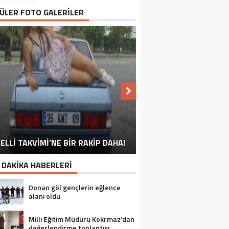
ÜLER FOTO GALERİLER
NU SÖYLEMEYEN ESNAF GÖRDÜNÜZ
ELLİ TAKVİMİ’NE BİR RAKİP DAHA!
EN İYİ ‘KURBAN BAYRAMI’ CAPSLERİ!
FOTOĞRAFLARLA GÜROYMAK
FOTOĞRAFLARLA ADILCEVAZ
FOTOĞRAFLARLA TATVAN
FOTOĞRAFLARLA BITLIS
FOTOĞRAFLARLA AHLAT
FOTOĞRAFLARLA MUTKI
FOTOĞRAFLARLA HIZAN
MÜ?
 DAKİKA HABERLERİ
Donan göl gençlerin eğlence
alanı oldu
Milli Eğitim Müdürü Kokrmaz’dan
değerlendirme toplantısı