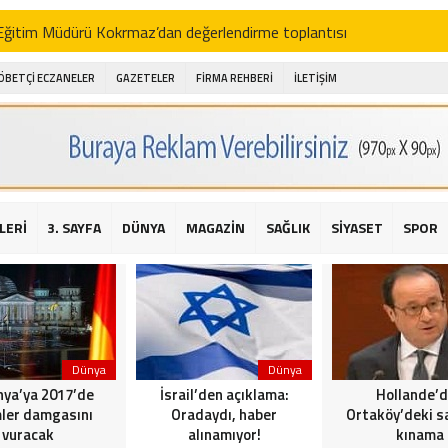
i Eğitim Müdürü Kokrmaz’dan değerlendirme toplantısı
akam Alibeyoğlu, Aile Destek Merkezini ziyaret etti
ÖBETÇİ ECZANELER
GAZETELER
FİRMA REHBERİ
İLETİŞİM
 ıhlamur piyasalarda
amış şehitleri için bayraklı kayak gösterileri düzenlenecek
 için yardım kermesi
O’dan 2016 yılı değerlendirmesi
LERİ
3. SAYFA
DÜNYA
MAGAZİN
SAĞLIK
SİYASET
SPOR
AKİKA! Sarıyer Çayırbaşı Cezayirli Hasan Paşa Camii’nde silahlı saldır
t Bahçeli’den Reina’ya düzenlenen terör saldırısına ilişkin açıklama
Dünya
Dünya
ya’ya 2017’de
İsrail’den açıklama:
Hollande’
ler damgasını
Oradaydı, haber
Ortaköy’deki sa
vuracak
alınamıyor!
kınama