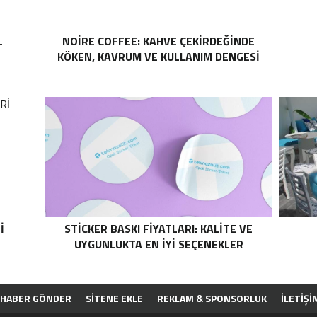
L
NOIRE COFFEE: KAHVE ÇEKIRDEĞINDE
KÖKEN, KAVRUM VE KULLANIM DENGESI
I
STICKER BASKI FIYATLARI: KALITE VE
UYGUNLUKTA EN İYI SEÇENEKLER
HABER GÖNDER
SİTENE EKLE
REKLAM & SPONSORLUK
İLETIŞI