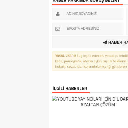
HABER HAKKINDA GÖRÜŞ BELİRT
HABER H
YASAL UYARI!
Suç teşkil edecek, yasadışı, tehdit
kaba, pornografik, ahlaka aykırı, kişilik haklarına
hukuki, cezai, idari sorumluluk içeriği gönderen ki
İLGİLİ HABERLER