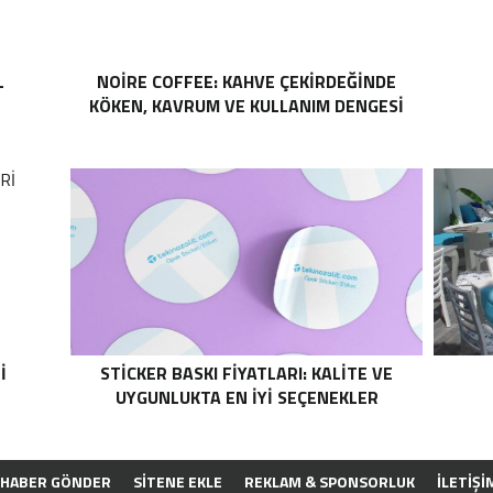
L
NOIRE COFFEE: KAHVE ÇEKIRDEĞINDE
KÖKEN, KAVRUM VE KULLANIM DENGESI
I
STICKER BASKI FIYATLARI: KALITE VE
UYGUNLUKTA EN İYI SEÇENEKLER
HABER GÖNDER
SİTENE EKLE
REKLAM & SPONSORLUK
İLETIŞI