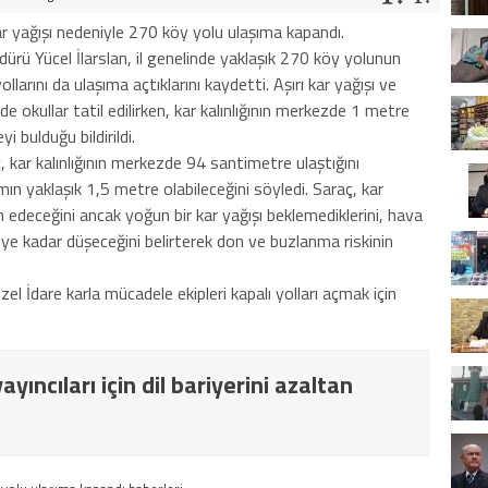
r yağışı nedeniyle 270 köy yolu ulaşıma kapandı.
ürü Yücel İlarslan, il genelinde yaklaşık 270 köy yolunun
llarını da ulaşıma açtıklarını kaydetti. Aşırı kar yağışı ve
inde okullar tatil edilirken, kar kalınlığının merkezde 1 metre
 bulduğu bildirildi.
 kar kalınlığının merkezde 94 santimetre ulaştığını
ın yaklaşık 1,5 metre olabileceğini söyledi. Saraç, kar
edeceğini ancak yoğun bir kar yağışı beklemediklerini, hava
eye kadar düşeceğini belirterek don ve buzlanma riskinin
Özel İdare karla mücadele ekipleri kapalı yolları açmak için
yıncıları için dil bariyerini azaltan