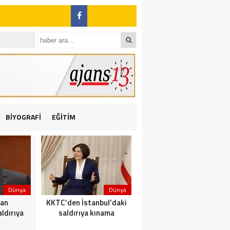
BİYOGRAFİ
EĞİTİM
ı: 2 yaralı
Dünya
Dünya
Dünya
dan
KKTC’den İstanbul’daki
Yolcu taşıyan teknede
ldırıya
saldırıya kınama
yangın çıktı: 23 ölü