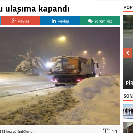
lu ulaşıma kapandı
POP
Paylaş
Paylaş
Yorum Yaz
BU
PİR
SON
912
kez görüntülendi.