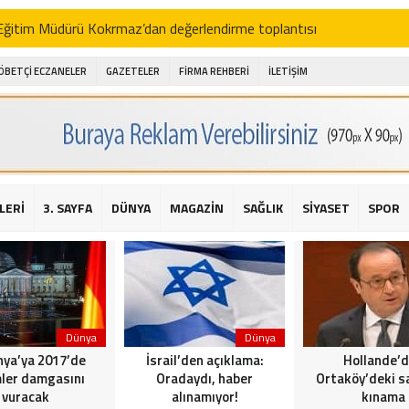
i Eğitim Müdürü Kokrmaz’dan değerlendirme toplantısı
akam Alibeyoğlu, Aile Destek Merkezini ziyaret etti
ÖBETÇİ ECZANELER
GAZETELER
FİRMA REHBERİ
İLETİŞİM
 ıhlamur piyasalarda
amış şehitleri için bayraklı kayak gösterileri düzenlenecek
 için yardım kermesi
O’dan 2016 yılı değerlendirmesi
LERİ
3. SAYFA
DÜNYA
MAGAZİN
SAĞLIK
SİYASET
SPOR
AKİKA! Sarıyer Çayırbaşı Cezayirli Hasan Paşa Camii’nde silahlı saldır
t Bahçeli’den Reina’ya düzenlenen terör saldırısına ilişkin açıklama
Dünya
Dünya
ya’ya 2017’de
İsrail’den açıklama:
Hollande’
ler damgasını
Oradaydı, haber
Ortaköy’deki sa
vuracak
alınamıyor!
kınama