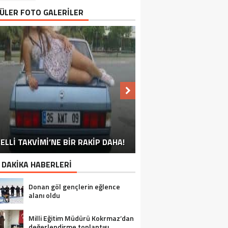
ÜLER FOTO GALERİLER
NU SÖYLEMEYEN ESNAF GÖRDÜNÜZ
ELLİ TAKVİMİ’NE BİR RAKİP DAHA!
EN İYİ ‘KURBAN BAYRAMI’ CAPSLERİ!
FOTOĞRAFLARLA GÜROYMAK
FOTOĞRAFLARLA ADILCEVAZ
FOTOĞRAFLARLA TATVAN
FOTOĞRAFLARLA BITLIS
FOTOĞRAFLARLA AHLAT
FOTOĞRAFLARLA MUTKI
FOTOĞRAFLARLA HIZAN
MÜ?
 DAKİKA HABERLERİ
Donan göl gençlerin eğlence
alanı oldu
Milli Eğitim Müdürü Kokrmaz’dan
değerlendirme toplantısı