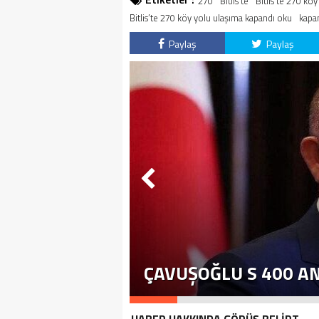
270
Bitlis'te
Bitlis’te 270 kö
Bitlis’te 270 köy yolu ulaşıma kapandı oku
kapa
Paylaş
Paylaş
ÇAVUŞOĞLU S 400 A