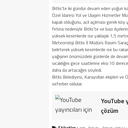
Bitlis’te iki gündür devam eden yoğun ka
Özel İdaresi Yol ve Ulaşım Hizmetler Müd
kapalı olduğunu, acil açılması gerek köy yo
fırtına nedeniyle Bitlis’te ve bazı ilçeler
yüksek kesimlerde ise yaklaşık 1,5 metreyi
Meteoroloji Bitlis İl Müdürü Rasim Saraç,
belirterek yüksek kesimlerde ise bu rakam
yağışının önümüzdeki günlerde de devam 
sıcaklığını gece saatlerine eksi 10 derec
daha da artacağını söyledi.
Bitlis Belediyesi, Karayolları ekipleri ve 
seferber oldular.
YouTube ya
çözüm
Etiketler :