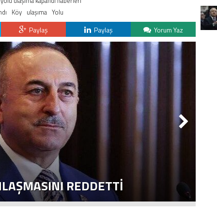
y yolu ulaşıma kapandı haberleri
ndı
Köy
ulaşıma
Yolu
Paylaş
Paylaş
Yorum Yaz
NLAŞMASINI REDDETTI
2