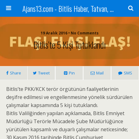
Ajans13.com - Bitlis Haber, Tatvan, Ahlat, Adilcevaz, Mutki, Hizan, Güroymak, Gazete, Ajans, 13, Haber
19 Aralık 2016 • No Comments
Bitlis’te 5 Kişi Tutuklandı
Share
Tweet
Pin
Mail
SMS
Bitlis’te PKK/KCK terör örgütünün faaliyetlerinin
deşifre edilmesi ve engellenmesine yönelik sürdürülen
çalışmalar kapsamında 5 kişi tutuklandı.
Bitlis Valiliğinden yapılan açıklamada, Bitlis Emniyet
Müdürlüğü Terörle Mücadele Şube Müdürlüğünce
yürütülen kapsamlı ve duyarlı çalışmalar neticesinde;
30 Kasım 2016 tarihinde Bitlis Cumhuriyet