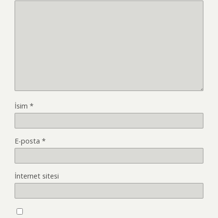
İsim
*
E-posta
*
İnternet sitesi