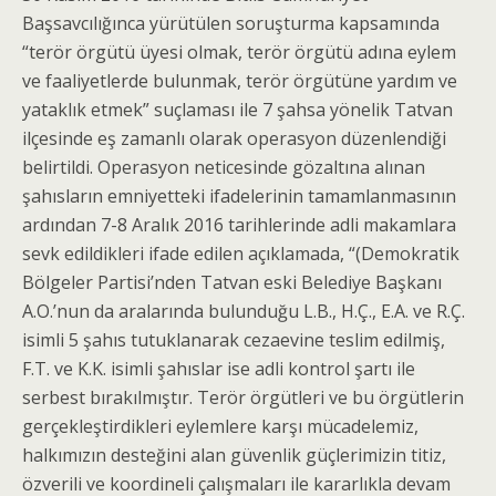
Başsavcılığınca yürütülen soruşturma kapsamında
“terör örgütü üyesi olmak, terör örgütü adına eylem
ve faaliyetlerde bulunmak, terör örgütüne yardım ve
yataklık etmek” suçlaması ile 7 şahsa yönelik Tatvan
ilçesinde eş zamanlı olarak operasyon düzenlendiği
belirtildi. Operasyon neticesinde gözaltına alınan
şahısların emniyetteki ifadelerinin tamamlanmasının
ardından 7-8 Aralık 2016 tarihlerinde adli makamlara
sevk edildikleri ifade edilen açıklamada, “(Demokratik
Bölgeler Partisi’nden Tatvan eski Belediye Başkanı
A.O.’nun da aralarında bulunduğu L.B., H.Ç., E.A. ve R.Ç.
isimli 5 şahıs tutuklanarak cezaevine teslim edilmiş,
F.T. ve K.K. isimli şahıslar ise adli kontrol şartı ile
serbest bırakılmıştır. Terör örgütleri ve bu örgütlerin
gerçekleştirdikleri eylemlere karşı mücadelemiz,
halkımızın desteğini alan güvenlik güçlerimizin titiz,
özverili ve koordineli çalışmaları ile kararlıkla devam