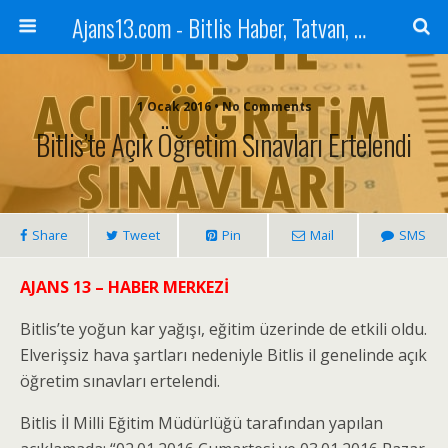
Ajans13.com - Bitlis Haber, Tatvan, Ahlat, Adilcevaz, Mutki, Hizan, Güroymak, Gazete, Ajans, 13, Haber
1 Ocak 2016 • No Comments
Bitlis’te Açık Öğretim Sınavları Ertelendi
Share
Tweet
Pin
Mail
SMS
AJANS 13 – HABER MERKEZİ
Bitlis’te yoğun kar yağışı, eğitim üzerinde de etkili oldu.
Elverişsiz hava şartları nedeniyle Bitlis il genelinde açık
öğretim sınavları ertelendi.
Bitlis İl Milli Eğitim Müdürlüğü tarafından yapılan